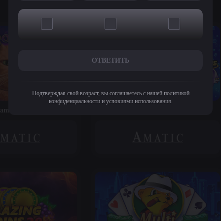
ОТВЕТИТЬ
Подтверждая свой возраст, вы соглашаетесь с нашей политикой
конфиденциальности и условиями использования.
ЗОР
ИГРАТЬ
ОБЗОР
amond Cats
Wild Shark