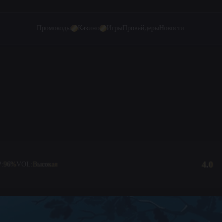
Промокоды
Казино
Игры
Провайдеры
Новости
4.0
:
96%
VOL:
Высокая