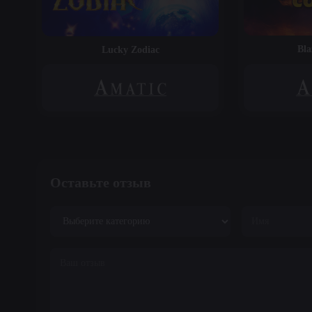
ИГРАТЬ
ОБ
ИГРАТЬ
ОБЗОР
Bla
Lucky Zodiac
Оставьте отзыв