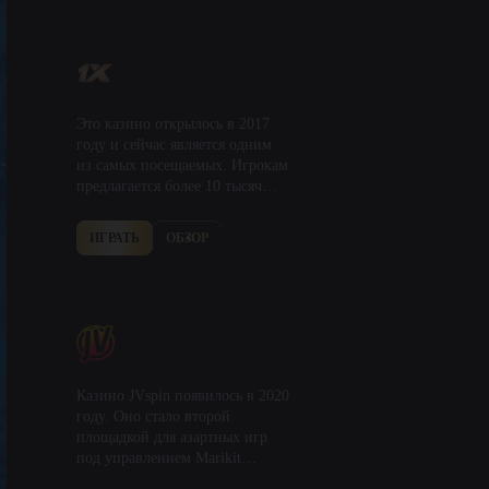
обусловлено…
Это казино открылось в 2017
году и сейчас является одним
из самых посещаемых. Игрокам
предлагается более 10 тысяч
слотов, а также различные
настольные игры,…
ИГРАТЬ
ОБЗОР
Казино JVspin появилось в 2020
году. Оно стало второй
площадкой для азартных игр
под управлением Marikit
Holdings. На данный момент