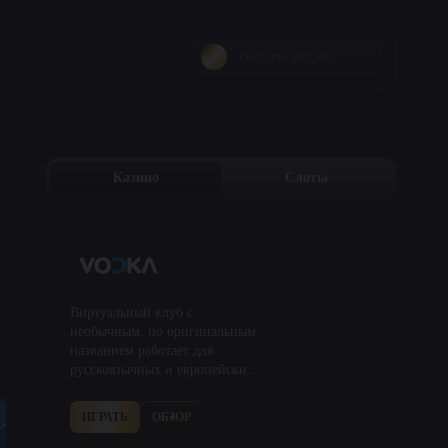
Казино
Слоты
Виртуальный клуб с
необычным, но оригинальным
названием работает для
русскоязычных и европейских
пользователей. Площадка
заинтересовала большое
ИГРАТЬ
ОБЗОР
количество посетителей сразу
же после запуска. Это