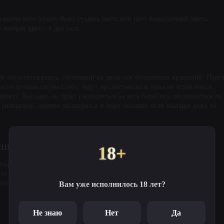
 время него нужно будет угадать масть или цвет выпадающей карты.
 выбрав цвет – в два раза.
й запустится раунд, состоящий из двадцати бесплатных вращений. Пере
 из номенклатуры слота, будут пролистываться, пока не остановятся.
нету. Выпадая, он будет расширяться на весь барабан и оплачиваться по
(например, символ расширится и будет оплачен, если выпадет даже на
tune
18+
открыв пробную версию автомата в браузере. Обратите внимание, что
игроков. Если вы хотите продолжить игру после того, как лимит
ит тоже обновится. Запустить слот можно на любом устройстве, где
Вам уже исполнилось 18 лет?
Не знаю
Нет
Да