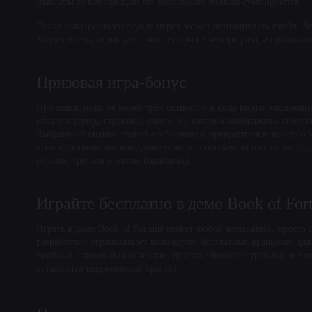
Выплаты за комбинации по нескольким линиям суммируются.
После выигрышного раунда игрок может активировать гэмбл. Во
Угадав масть, игрок увеличивает приз в четыре раза, а правильно
Призовая игра-бонус
При выпадении не менее трёх символов в виде книги заклинани
началом раунда страницы книги, на которых изображены символы
Выбранный символ станет особенным и превратится в золотую мо
всем призовым линиям, даже если расположен на них не подряд 
первом, третьем и пятом барабанах).
Играйте бесплатно в демо Book of For
Играть в демо Book of Fortune может любой желающий, просто 
разработчик ограничивает количество бесплатных вращений для 
пробных спинов был исчерпан, просто обновите страницу, и лим
установлен современный браузер.