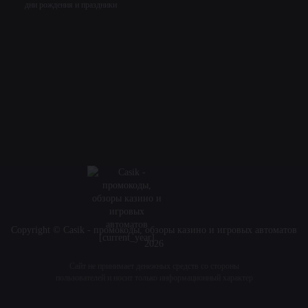
дни рождения и праздники
Copyright © Casik - промокоды, обзоры казино и игровых автоматов
2026
Сайт не принимает денежных средств со стороны
пользователей и носит только информационный характер