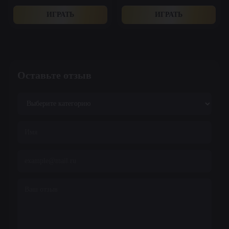
ИГРАТЬ
ИГРАТЬ
Оставьте отзыв