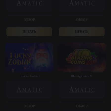
ОБЗОР
ОБЗОР
ИГРАТЬ
ИГРАТЬ
Blazing Coins 20
Lucky Zodiac
ОБЗОР
ОБЗОР