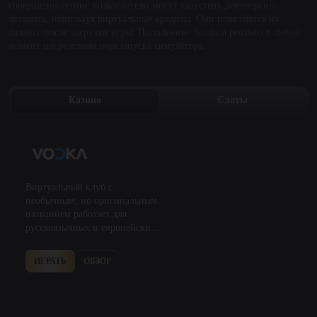
совершеннолетние пользователи могут запустить демоверсию
автомата, используя виртуальные кредиты. Они появляются на
балансе после загрузки игры. Пополнение баланса реально в любой
момент посредством перезапуска симулятора.
Казино
Слоты
Виртуальный клуб с
необычным, но оригинальным
названием работает для
русскоязычных и европейских
пользователей. Площадка
заинтересовала большое
ИГРАТЬ
ОБЗОР
количество посетителей сразу
же после запуска. Это
обусловлено…