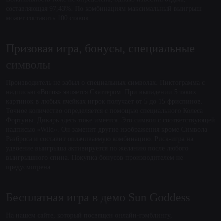
составляющая 97,43%. По комбинациям максимальный выигрыш
может составить 100 ставок.
Призовая игра, бонусы, специальные
символы
Производитель не забыл о специальных символах. Пиктограмма с
надписью «Bonus» является Скаттером. При выпадении 5 таких
картинок в любых ячейках игрок получает от 5 до 15 фриспинов.
Точное количество определяется с помощью специального Колеса
Фортуны. Дикарь здесь тоже имеется. Это символ с соответствующей
надписью «Wild». Он заменит другие изображения кроме Символа
Разброса и составит оплачиваемую комбинацию. Риск-игра на
удвоение выигрыша активируется по желанию после любого
выигрышного спина. Покупка бонусов производителем не
предусмотрена.
Бесплатная игра в демо Sun Goddess
На нашем сайте, который посвящен онлайн-гэмблингу,