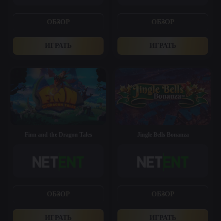
ОБЗОР
ОБЗОР
ИГРАТЬ
ИГРАТЬ
Finn and the Dragon Tales
Jingle Bells Bonanza
ОБЗОР
ОБЗОР
ИГРАТЬ
ИГРАТЬ