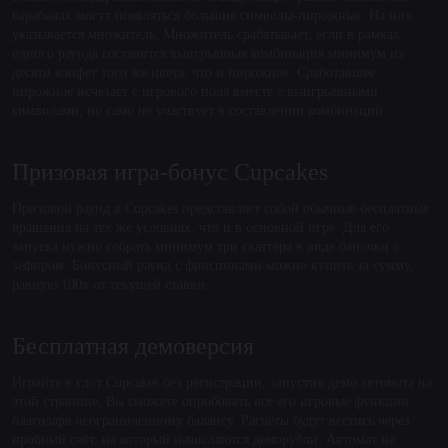
барабанах могут появляться большие символы-пирожные. На них
указывается множитель. Множитель срабатывает, если в рамках
одного раунда составится выигрышная комбинация минимум из
десяти конфет того же цвета, что и пирожное. Сработавшее
пирожное исчезает с игрового поля вместе с выигрышными
символами, но само не участвует в составлении комбинаций.
Призовая игра-бонус Cupcakes
Призовой раунд в Cupcakes представляет собой обычные бесплатные
вращения на тех же условиях, что и в основной игре. Для его
запуска нужно собрать минимум три скаттера в виде баночки с
зефиром. Бонусный раунд с фриспинами можно купить за сумму,
равную 100х от текущей ставки.
Бесплатная демоверсия
Играйте в слот Cupcakes без регистрации, запустив демо автомата на
этой странице. Вы сможете опробовать все его игровые функции
благодаря неограниченному балансу. Расчёты будут вестись через
пробный счёт, на который начисляются деморубли. Автомат не