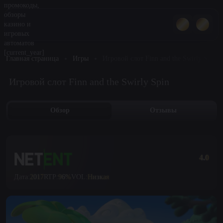
Главная страница
Игры
Игровой слот Finn and the Swirly Spin
Игровой слот Finn and the Swirly Spin
Обзор
Отзывы
4.0
Дата:
2017
RTP:
96%
VOL:
Низкая