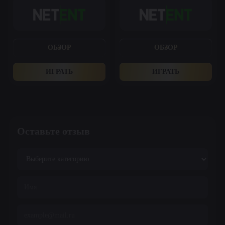
ОБЗОР
ОБЗОР
ИГРАТЬ
ИГРАТЬ
Оставьте отзыв