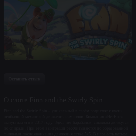
Оставить отзыв
О слоте Finn and the Swirly Spin
Finn and the Swirly Spin – уникальный в своём роде слот с очень
необычной механикой движения символов. Компания «НетЕнт»
выпустила его в 2017 году. Здесь нет барабанов, символы движутся
по спирали. При этом выигрыши рассчитываются по образованной
фишками после окончания движения сетке 5х5. В игре есть четыре