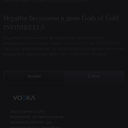
вращение будет включать призовую комбинацию.
Играйте бесплатно в демо Gods of Gold
INFINIREELS
Подробное описание всех функций этого автомата есть в
информационном разделе в демо слота Gods of Gold INFINIREELS.
Запустив пробную версию, вы сможете сделать несколько бесплатных
вращений и оценить атмосферу этого необычного автомата.
Казино
Слоты
Виртуальный клуб с
необычным, но оригинальным
названием работает для
русскоязычных и европейских