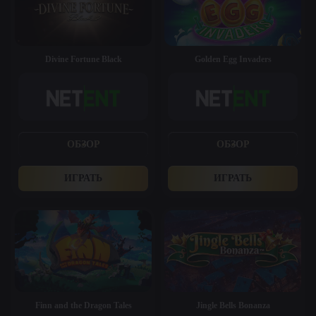
Divine Fortune Black
Golden Egg Invaders
ОБЗОР
ОБЗОР
ИГРАТЬ
ИГРАТЬ
Finn and the Dragon Tales
Jingle Bells Bonanza