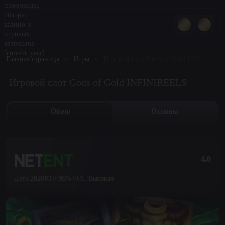
Главная страница
Игры
Игровой слот Gods of Gold INFINIREE
Игровой слот Gods of Gold INFINIREELS
Обзор
Отзывы
4.0
Дата:
2020
RTP:
96%
VOL:
Высокая