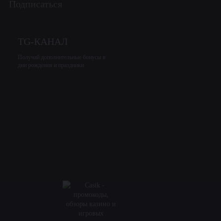
Подписаться
TG-КАНАЛ
Получай дополнительные бонусы в
дни рождения и праздники