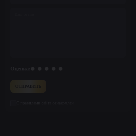
Оценка:
ОТПРАВИТЬ
С правилами сайта ознакомлен