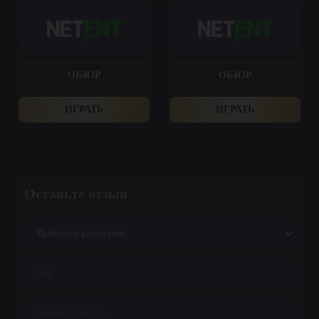
ОБЗОР
ОБЗОР
ИГРАТЬ
ИГРАТЬ
Оставьте отзыв