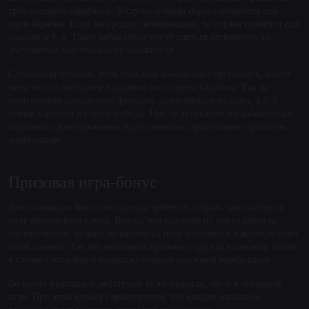
трёх соседних барабанах. В случае победы справа добавится ещё
один барабан. Если он продлит комбинацию, то справа появится ещё
барабан и т. д. Такие добавления могут длиться бесконечно до
достижения максимального множителя.
Случайным образом, если победная комбинация прервалась, может
запуститься повторное вращение последнего барабана. Так же
произвольно срабатывает функция, добавляющая не один, а 2–3
новых барабана в случае победы. При её активации на добавленных
барабанах гарантированно будут символы, продляющие призовую
комбинацию.
Призовая игра-бонус
Для активации бонусного раунда требуется собрать три скаттера в
виде магического камня. Важно, что скаттеры не могут выпасть
одновременно: за одно вращение на поле появляется максимум один
такой символ. Так что активация призового раунда возможна только
в случае составления продолжительной призовой комбинации.
Во время фриспинов действуют те же правила, что и в основной
игре. При этом игроку гарантируется, что каждое начальное