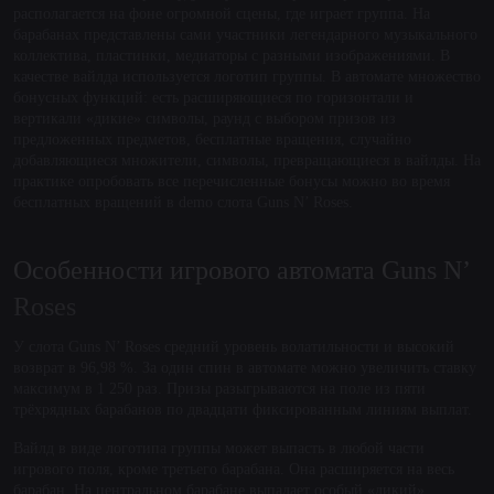
располагается на фоне огромной сцены, где играет группа. На
барабанах представлены сами участники легендарного музыкального
коллектива, пластинки, медиаторы с разными изображениями. В
качестве вайлда используется логотип группы. В автомате множество
бонусных функций: есть расширяющиеся по горизонтали и
вертикали «дикие» символы, раунд с выбором призов из
предложенных предметов, бесплатные вращения, случайно
добавляющиеся множители, символы, превращающиеся в вайлды. На
практике опробовать все перечисленные бонусы можно во время
бесплатных вращений в demo слота Guns N’ Roses.
Особенности игрового автомата Guns N’
Roses
У слота Guns N’ Roses средний уровень волатильности и высокий
возврат в 96,98 %. За один спин в автомате можно увеличить ставку
максимум в 1 250 раз. Призы разыгрываются на поле из пяти
трёхрядных барабанов по двадцати фиксированным линиям выплат.
Вайлд в виде логотипа группы может выпасть в любой части
игрового поля, кроме третьего барабана. Она расширяется на весь
барабан. На центральном барабане выпадает особый «дикий»