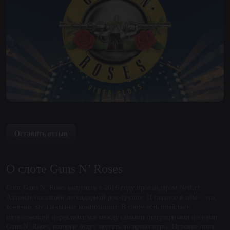
Оставить отзыв
О слоте Guns N’ Roses
Слот Guns N’ Roses выпущен в 2016 году провайдером NetEnt.
Автомат посвящён легендарной рок-группе. И главное в нём – это,
конечно, музыкальные композиции. В слоте есть плейлист,
позволяющий переключаться между самыми популярными песнями
Guns N’ Roses, которые будут звучать во время игры. Игровое поле