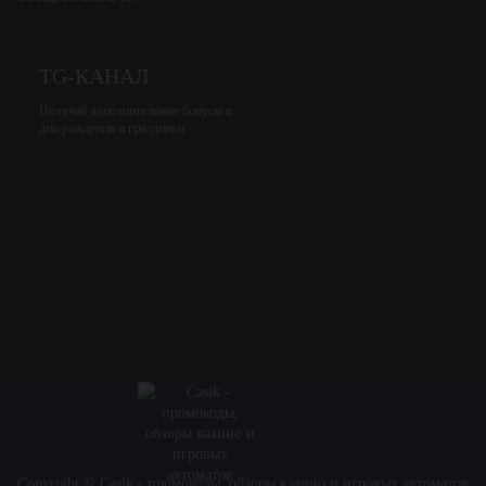
TG-КАНАЛ
Получай дополнительные бонусы в
дни рождения и праздники
Copyright © Casik - промокоды, обзоры казино и игровых автоматов