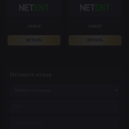
ОБЗОР
ОБЗОР
ИГРАТЬ
ИГРАТЬ
Оставьте отзыв