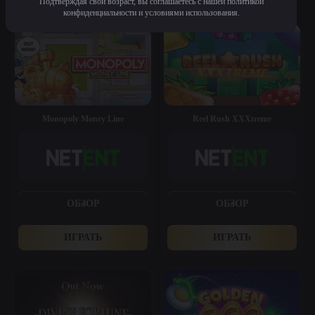
Подтверждая свой возраст, вы соглашаетесь с нашей политикой
конфиденциальности и условиями использования.
Monopoly Money Line
Reel Rush XXXtreme
ОБЗОР
ОБЗОР
ИГРАТЬ
ИГРАТЬ