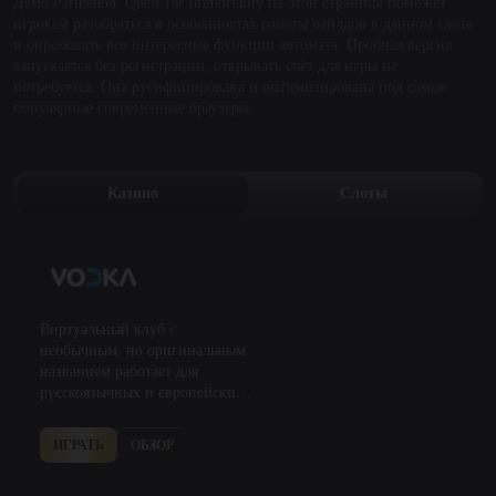
Демо Parthenon: Quest for Immortality на этой странице поможет
игрокам разобраться в особенностях работы вайлдов в данном слоте
и опробовать все интересные функции автомата. Пробная версия
запускается без регистрации, открывать счёт для игры не
потребуется. Она русифицирована и оптимизирована под самые
популярные современные браузеры.
Казино
Слоты
Виртуальный клуб с
необычным, но оригинальным
названием работает для
русскоязычных и европейских
пользователей. Площадка
заинтересовала большое
ИГРАТЬ
ОБЗОР
количество посетителей сразу
же после запуска. Это