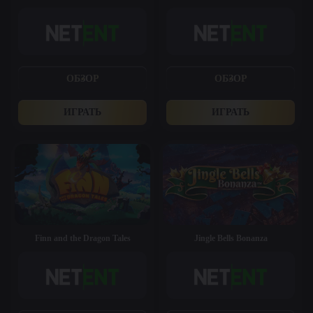
ОБЗОР
ОБЗОР
ИГРАТЬ
ИГРАТЬ
Finn and the Dragon Tales
Jingle Bells Bonanza