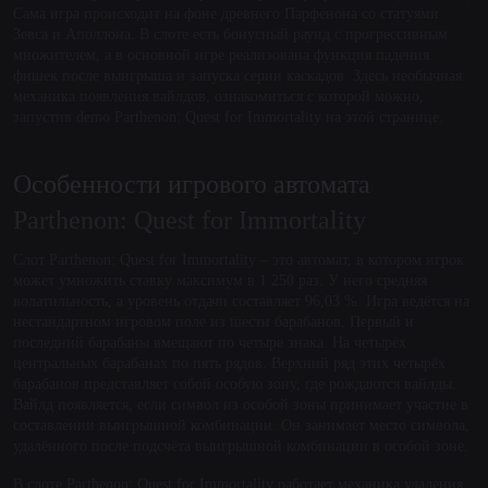
Сама игра происходит на фоне древнего Парфенона со статуями
Зевса и Аполлона. В слоте есть бонусный раунд с прогрессивным
множителем, а в основной игре реализована функция падения
фишек после выигрыша и запуска серии каскадов. Здесь необычная
механика появления вайлдов, ознакомиться с которой можно,
запустив demo Parthenon: Quest for Immortality на этой странице.
Особенности игрового автомата
Parthenon: Quest for Immortality
Слот Parthenon: Quest for Immortality – это автомат, в котором игрок
может умножить ставку максимум в 1 250 раз. У него средняя
волатильность, а уровень отдачи составляет 96,03 %. Игра ведётся на
нестандартном игровом поле из шести барабанов. Первый и
последний барабаны вмещают по четыре знака. На четырёх
центральных барабанах по пять рядов. Верхний ряд этих четырёх
барабанов представляет собой особую зону, где рождаются вайлды.
Вайлд появляется, если символ из особой зоны принимает участие в
составлении выигрышной комбинации. Он занимает место символа,
удалённого после подсчёта выигрышной комбинации в особой зоне.
В слоте Parthenon: Quest for Immortality работает механика удаления