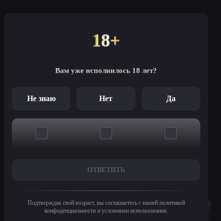
обусловлено…
18+
Это казино открылось в 2017
году и сейчас является одним
из самых посещаемых. Игрокам
Вам уже исполнилось 18 лет?
предлагается более 10 тысяч
слотов, а также различные
настольные игры,…
Не знаю
Нет
Да
ИГРАТЬ
ОБЗОР
Все казино
ОТВЕТИТЬ
Похожие игры
Подтверждая свой возраст, вы соглашаетесь с нашей политикой
конфиденциальности и условиями использования.