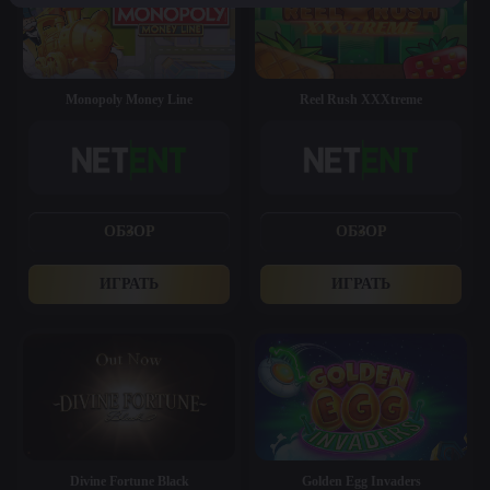
Monopoly Money Line
Reel Rush XXXtreme
ОБЗОР
ОБЗОР
ИГРАТЬ
ИГРАТЬ
Divine Fortune Black
Golden Egg Invaders