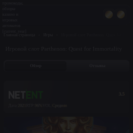
Главная страница
Игры
Игровой слот Parthenon: Quest for Immor
Игровой слот Parthenon: Quest for Immortality
Обзор
Отзывы
3.5
Дата:
2021
RTP:
96%
VOL:
Средняя