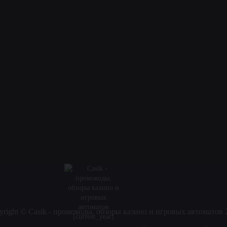
yright © Casik - промокоды, обзоры казино и игровых автоматов 