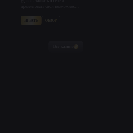
удалось заявить о себе и
презентовать свои возможности
с лучшей стороны. Сайт имеет
качественный
ИГРАТЬ
ОБЗОР
анимированный…
Все казино