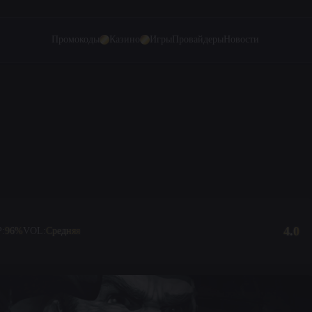
Промокоды
Казино
Игры
Провайдеры
Новости
4.0
:
96%
VOL:
Средняя