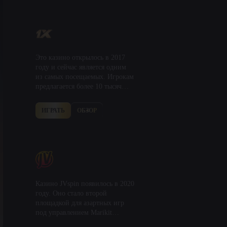
обусловлено…
Это казино открылось в 2017
году и сейчас является одним
из самых посещаемых. Игрокам
предлагается более 10 тысяч
слотов, а также различные
настольные игры,…
ИГРАТЬ
ОБЗОР
Казино JVspin появилось в 2020
году. Оно стало второй
площадкой для азартных игр
под управлением Marikit
Holdings. На данный момент