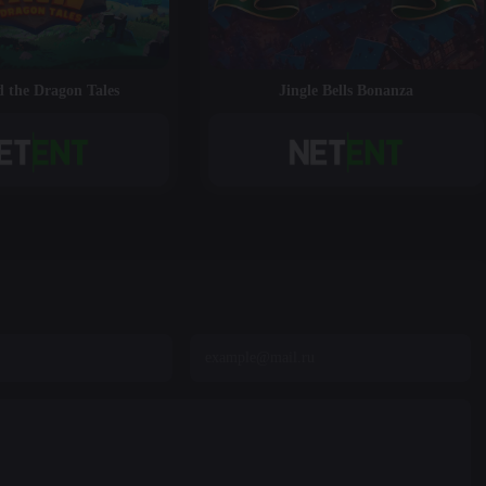
ЗОР
ИГРАТЬ
ОБЗОР
 the Dragon Tales
Jingle Bells Bonanza