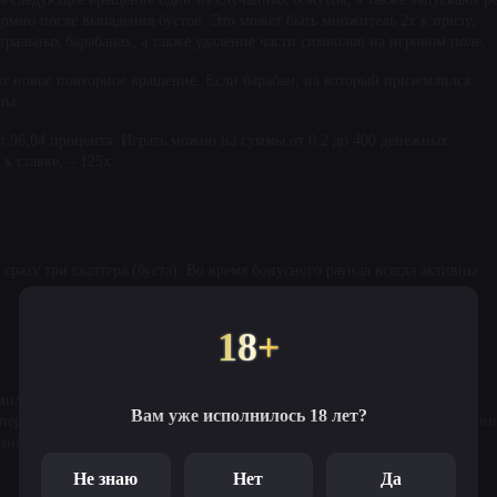
домно после выпадения бустов. Это может быть множитель 2х к призу,
ральных барабанах, а также удаление части символов на игровом поле.
т новое повторное вращение. Если барабан, на который приземлился
ны.
яет 96,04 процента. Играть можно на суммы от 0,2 до 400 денежных
 ставке, – 125х.
сразу три скаттера (буста). Во время бонусного раунда всегда активны
18+
мплею. Знакомство с ним рекомендуем начинать с запуска демоверсии
Вам уже исполнилось 18 лет?
и, переведённый на русский язык, поможет вам лучше разобраться в теории
 знакомство с особенностями автомата.
Не знаю
Нет
Да