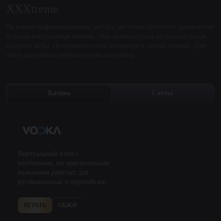
XXXtreme
На нашем информационном ресурсе доступно запустить демоверсию
игры на виртуальные монеты. Они активируются на балансе после
загрузки игры. Пополнение счета возможно в любой момент. Для
этого достаточно перезапустить симулятор.
Казино
Слоты
Виртуальный клуб с
необычным, но оригинальным
названием работает для
русскоязычных и европейских
пользователей. Площадка
заинтересовала большое
ИГРАТЬ
ОБЗОР
количество посетителей сразу
же после запуска. Это