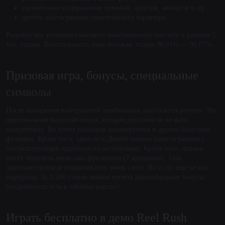
схематичное изображение лимонов, арбузов, ананасов и пр.;
другие пиктограммки тематического характера.
Разработчик установил высокую максимальную выплату в размере 5
тыс. ставок. Волатильность тоже высокая, отдача 96,01% — 96,07%.
Призовая игра, бонусы, специальные
символы
После выпадения выигрышной комбинации запускается респин. Это
оригинальная бонусная опция, которая доступна не во всех
симуляторах. Во время респинов активируются и другие бонусные
функции. Кроме того, здесь есть Дикий символ (пиктограммка с
соответствующей надписью на английском). Кроме того, игроки
могут получить несколько фриспинов (7 вращений). Они
запускаются после открытия всех ячеек слота. Но и это еще не все
сюрпризы. За 3-200 ставок можно купить разнообразные бонусы
(подробности есть в таблице выплат).
Играть бесплатно в демо Reel Rush