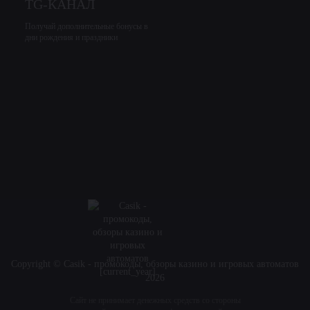
TG-КАНАЛ
Получай дополнительные бонусы в
дни рождения и праздники
Copyright © Casik - промокоды, обзоры казино и игровых автоматов
2026
Сайт не принимает денежных средств со стороны