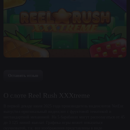
Оставить отзыв
О слоте Reel Rush XXXtreme
В первой декаде июля 2025 года производитель видеослотов NetEnt
выпустил оригинальный видеослот с фруктовой тематикой и
нестандартной механикой. На 5 барабанах могут располагаться от 45
до 3 125 линий выплат. Графика игры может показаться
скучноватой, т.к. все изображения представлены в виде