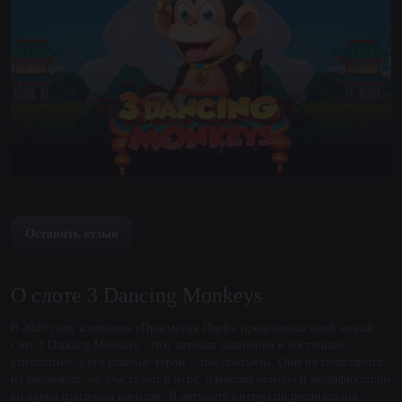
Оставить отзыв
О слоте 3 Dancing Monkeys
В 2023 году компания «Прагматик Плей» представила свой новый
слот 3 Dancing Monkeys. Этот автомат выполнен в восточной
стилистике, а его главные герои – три обезьяны. Они не появляются
на барабанах, но участвуют в игре, начисляя бонусы и модификаторы
во время призовых раундов. В автомате интересно реализована