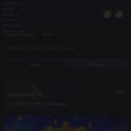
Главная страница
Игры
Игровой слот 5 Lions Dance
Игровой слот 5 Lions Dance
Обзор
Отзывы
3.0
Дата:
2020
RTP:
96%
VOL:
Высокая