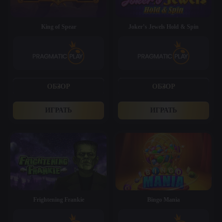
King of Spear
Joker’s Jewels Hold & Spin
ОБЗОР
ОБЗОР
ИГРАТЬ
ИГРАТЬ
Frightening Frankie
Bingo Mania