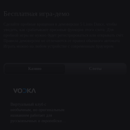
Бесплатная игра-демо
Сделайте пробные вращения в демоверсии 5 Lions Dance, чтобы
увидеть, как срабатывают призовые функции этого слота. Для
пробной игры не нужно будет регистрироваться или открывать счёт.
Правила демоверсии не отличаются от правил обычного автомата.
Играть можно на любом устройстве с современным браузером.
Казино
Слоты
Виртуальный клуб с
необычным, но оригинальным
названием работает для
русскоязычных и европейских
пользователей. Площадка