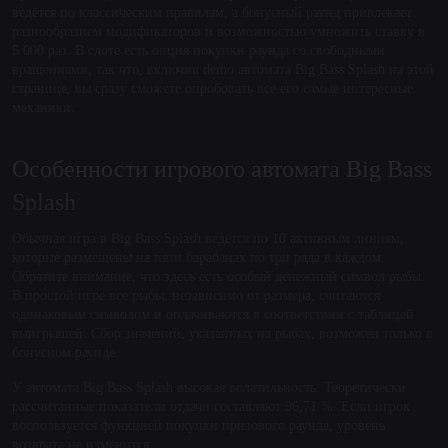
ведётся по классическим правилам, а бонусный раунд привлекает
разнообразием модификаторов и возможностью умножить ставку в
5 000 раз. В слоте есть опция покупки раунда со свободными
вращениями, так что, включив demo автомата Big Bass Splash на этой
странице, вы сразу сможете опробовать все его самые интересные
механики.
Особенности игрового автомата Big Bass
Splash
Обычная игра в Big Bass Splash ведётся по 10 активным линиям,
которые размещены на пяти барабанах по три ряда в каждом.
Обратите внимание, что здесь есть особый денежный символ рыбы.
В простой игре все рыбы, независимо от размера, считаются
одинаковым символом и оплачиваются в соответствии с таблицей
выигрышей. Сбор значений, указанных на рыбах, возможен только в
бонусном раунде.
У автомата Big Bass Splash высокая волатильность. Теоретически
рассчитанные показатели отдачи составляют 96,71 %. Если игрок
воспользуется функцией покупки призового раунда, уровень
возврата не изменится.