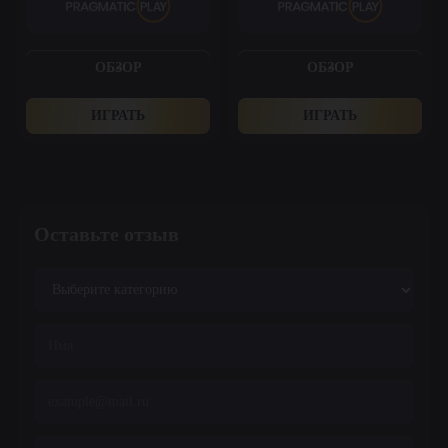
ОБЗОР
ОБЗОР
ИГРАТЬ
ИГРАТЬ
Оставьте отзыв