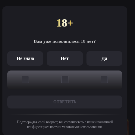
18+
Это казино открылось в 2017
году и сейчас является одним
из самых посещаемых. Игрокам
Вам уже исполнилось 18 лет?
предлагается более 10 тысяч
слотов, а также различные
настольные игры,…
ИГРАТЬ
ОБЗОР
Не знаю
Нет
Да
Все казино
ОТВЕТИТЬ
Похожие игры
Подтверждая свой возраст, вы соглашаетесь с нашей политикой
конфиденциальности и условиями использования.