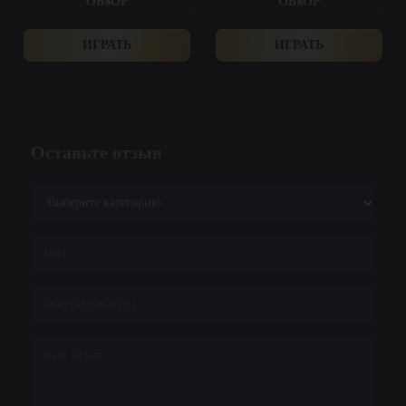
ОБЗОР
ОБЗОР
ИГРАТЬ
ИГРАТЬ
Оставьте отзыв