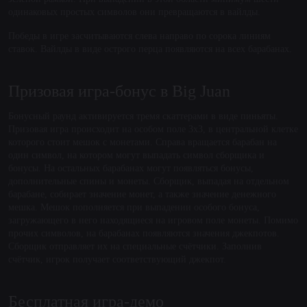
одинаковых простых символов они превращаются в вайлды.
Победы в игре засчитываются слева направо по сорока линиям
ставок. Вайлды в виде острого перца появляются на всех барабанах.
Призовая игра-бонус в Big Juan
Бонусный раунд активируется тремя скаттерами в виде пиньяты.
Призовая игра происходит на особом поле 3х3, в центральной клетке
которого стоит мешок с монетами. Справа вращается барабан на
один символ, на котором могут выпадать символ сборщика и
бонусы. На остальных барабанах могут появляться бонусы,
дополнительные спины и монеты. Сборщик, выпадая на отдельном
барабане, собирает значение монет, а также значение денежного
мешка. Мешок пополняется при выпадении особого бонуса,
загружающего в него находящиеся на игровом поле монеты. Помимо
прочих символов, на барабанах появляются значения джекпотов.
Сборщик отправляет их на специальные счётчики. Заполнив
счётчик, игрок получает соответствующий джекпот.
Бесплатная игра-демо