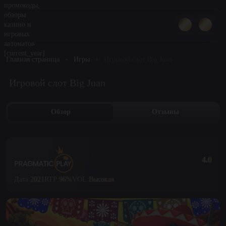
Главная страница
Игры
Игровой слот Big Juan
Игровой слот Big Juan
Обзор
Отзывы
4.0
Дата:
2021
RTP:
96%
VOL:
Высокая