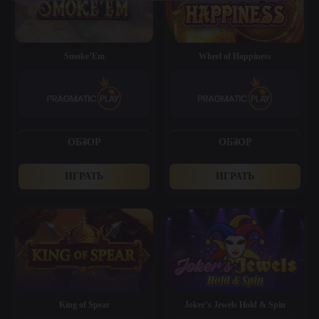
Smoke’Em
Wheel of Happiness
ОБЗОР
ОБЗОР
ИГРАТЬ
ИГРАТЬ
King of Spear
Joker’s Jewels Hold & Spin