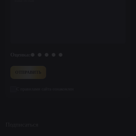
Оценка:
ОТПРАВИТЬ
С правилами сайта ознакомлен
Подписаться