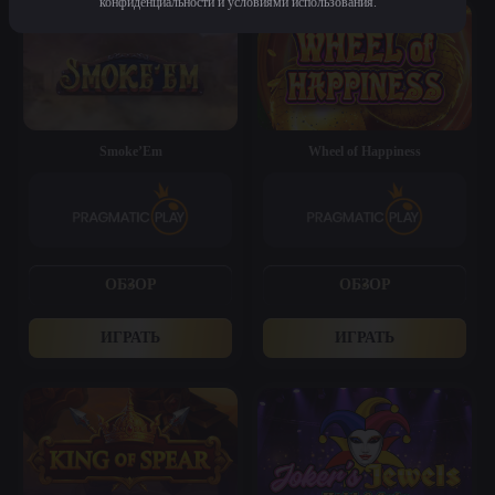
конфиденциальности и условиями использования.
Smoke’Em
Wheel of Happiness
ОБЗОР
ОБЗОР
ИГРАТЬ
ИГРАТЬ