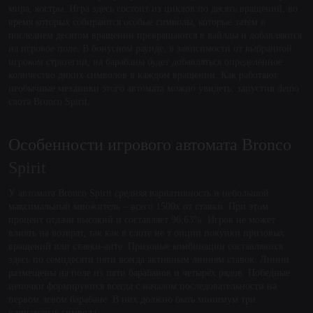
мира, костры. Игра здесь состоит из циклов по десять вращений, во
время которых собираются особые символы, которые затем в
последнем десятом вращении превращаются в вайлды и добавляются
на игровое поле. В бонусном раунде, в зависимости от выбранной
игроком стратегии, на барабаны будет добавляться определённое
количество диких символов в каждом вращении. Как работают
необычные механики этого автомата можно увидеть, запустив demo
слота Bronco Spirit.
Особенности игрового автомата Bronco
Spirit
У автомата Bronco Spirit средняя вариативность и небольшой
максимальный множитель – всего 1500х от ставки. При этом
процент отдачи высокий и составляет 96,63%. Игрок не может
влиять на возврат, так как в слоте не т опции покупки призовых
вращений или ставки-анте. Призовые комбинации составляются
здесь по семидесяти пяти всегда активным линиям ставок. Линии
размещены на поле из пяти барабанов и четырёх рядов. Победные
цепочки формируются всегда с началом последовательности на
первом левом барабане. В них должно быть минимум три
одинаковых символа.