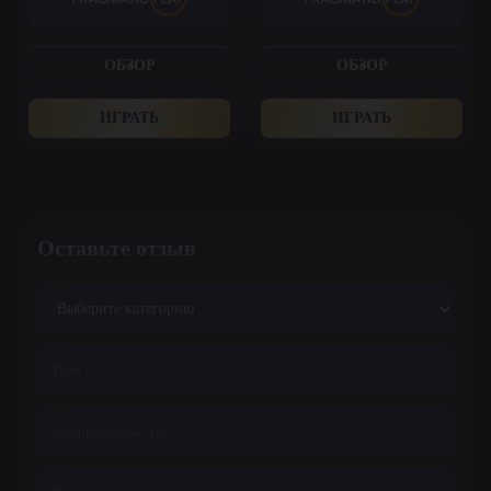
ОБЗОР
ОБЗОР
ИГРАТЬ
ИГРАТЬ
Оставьте отзыв