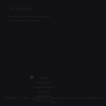
TG-КАНАЛ
Получай дополнительные бонусы в
дни рождения и праздники
Copyright © Casik - промокоды, обзоры казино и игровых автоматов
2026