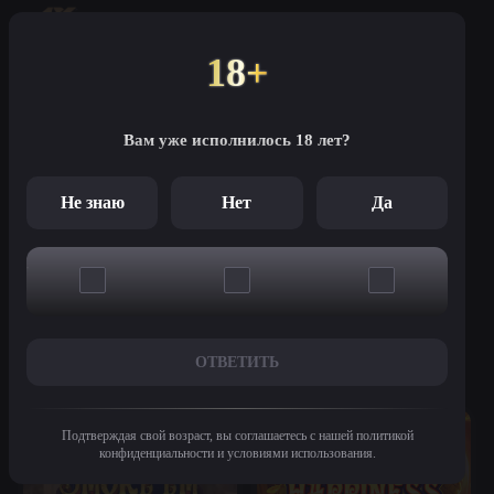
18+
Это казино открылось в 2017
году и сейчас является одним
из самых посещаемых. Игрокам
предлагается более 10 тысяч
Вам уже исполнилось 18 лет?
слотов, а также различные
настольные игры,…
ИГРАТЬ
ОБЗОР
Не знаю
Нет
Да
Все казино
Похожие игры
ОТВЕТИТЬ
Подтверждая свой возраст, вы соглашаетесь с нашей политикой
конфиденциальности и условиями использования.