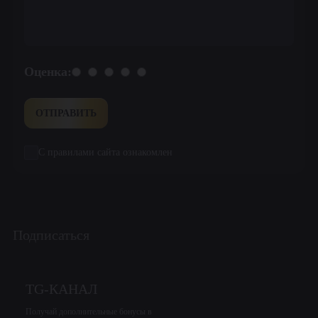
Оценка:
ОТПРАВИТЬ
С правилами сайта ознакомлен
Подписаться
TG-КАНАЛ
Получай дополнительные бонусы в