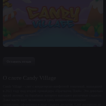
Оставить отзыв
О слоте Candy Village
Candy Village – слот с кондитерско-конфетной тематикой, вышедший
в 2022 году под эгидой провайдера «Прагматик Плей». Это довольно
яркий автомат, на барабанах которого выпадают различные сладости.
Даже масти карт, являющиеся здесь низкооплачиваемыми
символами, оформлены в виде сладких десертов. Слот интересен не