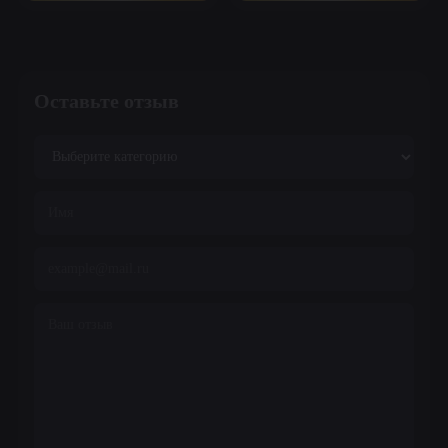
Оставьте отзыв