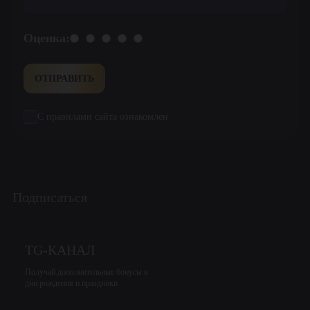
Оценка:
ОТПРАВИТЬ
С правилами сайта ознакомлен
Подписаться
TG-КАНАЛ
Получай дополнительные бонусы в
дни рождения и праздники