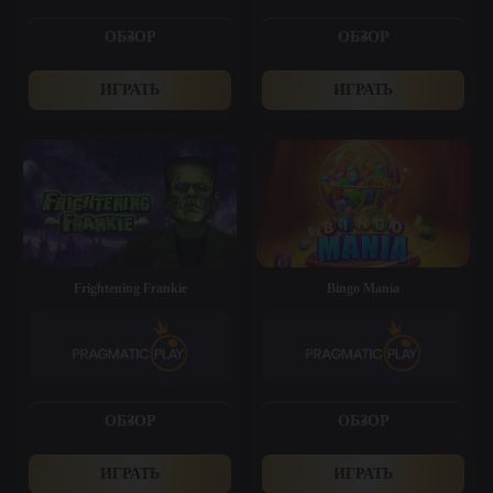
ОБЗОР
ОБЗОР
ИГРАТЬ
ИГРАТЬ
Frightening Frankie
Bingo Mania
ОБЗОР
ОБЗОР
ИГРАТЬ
ИГРАТЬ