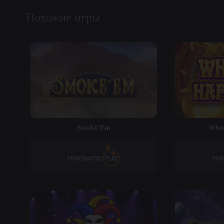
Похожие игры
ИГРАТЬ
ОБЗОР
ИГРАТЬ
ОБ
Smoke’Em
Whee