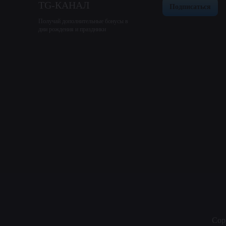
TG-КАНАЛ
Подписаться
Получай дополнительные бонусы в
дни рождения и праздники
Cop