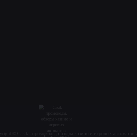
yright © Casik - промокоды, обзоры казино и игровых автоматов 