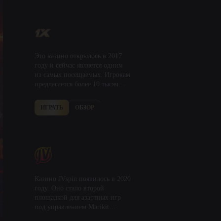
обусловлено…
Это казино открылось в 2017
году и сейчас является одним
из самых посещаемых. Игрокам
предлагается более 10 тысяч
слотов, а также различные
настольные игры,…
ИГРАТЬ
ОБЗОР
Казино JVspin появилось в 2020
году. Оно стало второй
площадкой для азартных игр
под управлением Marikit
Holdings. На данный момент