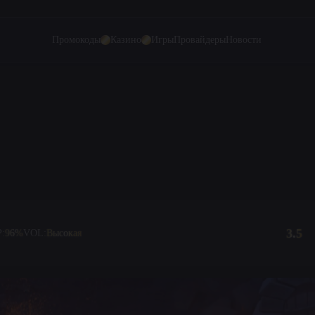
Промокоды
Казино
Игры
Провайдеры
Новости
3.5
:
96%
VOL:
Высокая