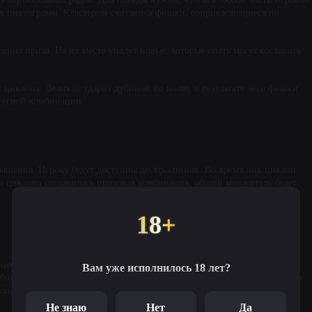
ых пиктограмм. Кластером считаются фишки, соприкасающиеся по
ения приза. На их место упадут новые, которые опять могут составить
циклопа. Великан ударит дубиной по полю, в результате чего фишки
онусной комбинации.
ращения. Игроку будут доступны десять спинов. Во время них циклоп
ара циклопа составилась призовая комбинация, общий множитель будет
18+
оцесс можно в демоверсии Cyclops Smash. Она доступна для всех
Вам уже исполнилось 18 лет?
робной игры слот будет настроен так же, как при вращениях с реальными
фона или ПК.
Не знаю
Нет
Да