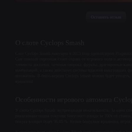
Оставить отзыв
О слоте Cyclops Smash
Слот Cyclops Smash выпущен в 2023 году провайдером Pragmatic
Сам главный персонаж стоит справа от игрового поля и активир
элементы доспехов, печёные окорока, фрукты, драгоценные кам
комбинаций, а также действует система падений выигравших ф
множитель. В demo-версии Cyclops Smash можно будет увидеть, к
вращений.
Особенности игрового автомата Cyclo
У слота Cyclops Smash экстремальная волатильность. За один спи
реализована опция покупки бонусного раунда за 100х от ставки,
бонуса возврат будет 96,05 %. Купив бонусные вращения, игрок 
У игрового поля слота Cyclops Smash семь горизонтальных и се