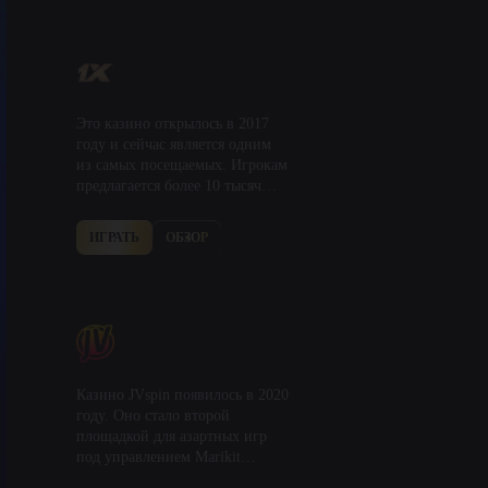
обусловлено…
Это казино открылось в 2017
году и сейчас является одним
из самых посещаемых. Игрокам
предлагается более 10 тысяч
слотов, а также различные
настольные игры,…
ИГРАТЬ
ОБЗОР
Казино JVspin появилось в 2020
году. Оно стало второй
площадкой для азартных игр
под управлением Marikit
Holdings. На данный момент