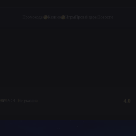
Промокоды
Казино
Игры
Провайдеры
Новости
4.0
96%
VOL:
Не указана