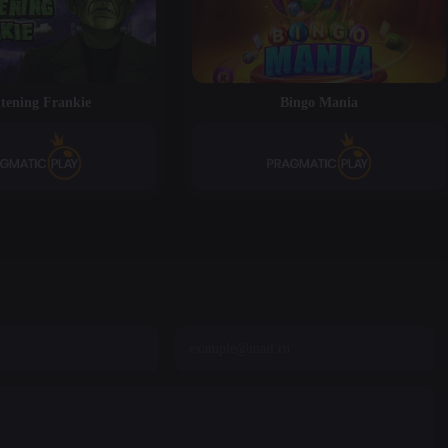
ЗОР
ИГРАТЬ
ОБЗОР
tening Frankie
Bingo Mania