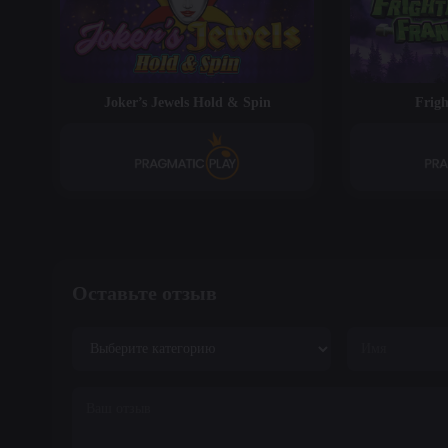
ИГРАТЬ
ОБЗОР
ИГРАТЬ
ОБ
Joker’s Jewels Hold & Spin
Frigh
Оставьте отзыв