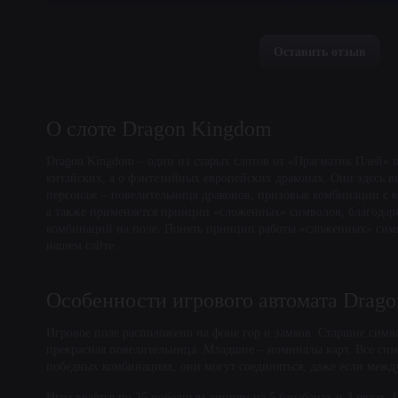
Оставить отзыв
О слоте Dragon Kingdom
Dragon Kingdom – один из старых слотов от «Прагматик Плей» в
китайских, а о фэнтезийных европейских драконах. Они здесь в
персонаж – повелительница драконов, призовые комбинации с к
а также применяется принцип «сложенных» символов, благодар
комбинаций на поле. Понять принцип работы «сложенных» симво
нашем сайте.
Особенности игрового автомата Drag
Игровое поле расположено на фоне гор и замков. Старшие симв
прекрасная повелительница. Младшие – номиналы карт. Все сим
победных комбинациях, они могут соединяться, даже если межд
Игра ведётся по 25 победным линиям на 5 барабанах и 3 рядах.