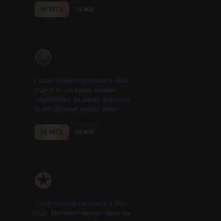
здесь более 8 тысяч…
ИГРАТЬ
ОБЗОР
Casino Riobet стартовало в 2014
году и за это время прочно
закрепилось на рынке азартных
,
услуг. Данный проект имеет
большой опыт в гемблинг
индустрии…
ИГРАТЬ
ОБЗОР
Старт проекта состоялся в 2016
году. Интернет-казино сразу же