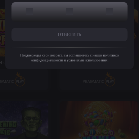
ОТВЕТИТЬ
Подтверждая свой возраст, вы соглашаетесь с нашей политикой
конфиденциальности и условиями использования.
ЗОР
ИГРАТЬ
ОБЗОР
l of Happiness
King of Spear