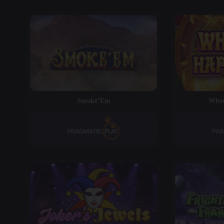
ИГРАТЬ
ОБЗОР
ИГРАТЬ
ОБ
Smoke’Em
Whee