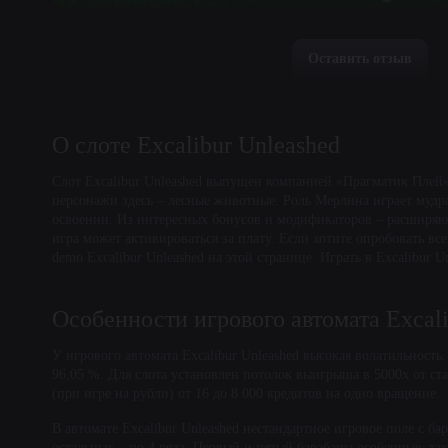
Оставить отзыв
О слоте Excalibur Unleashed
Слот Excalibur Unleashed выпущен компанией «Прагматик Плей» 
персонажи здесь – лесные животные. Роль Мерлина играет мудр
освоении. Из интересных бонусов и модификаторов – расширяю
игра может активироваться за плату. Если хотите опробовать все
demo Excalibur Unleashed на этой странице. Играть в Excalibur U
Особенности игрового автомата Excali
У игрового автомата Excalibur Unleashed высокая волатильность
96,05 %. Для слота установлен потолок выигрыша в 5000х от ста
(при игре на рубли) от 16 до 8 000 кредитов на одно вращение.
В автомате Excalibur Unleashed нестандартное игровое поле с ба
остальных – по 4 ряда. Первый и пятый барабаны особенные, т