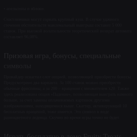
• апельсины и яблоки.
Счастливчики могут сорвать крупный куш. В случае удачного
стечения обстоятельств максимальный выигрыш составит 5 000
ставок. При высокой волатильности теоретический возврат автомата
составляет 96,08%.
Призовая игра, бонусы, специальные
символы
Провайдер оснастил слот опцией, позволяющей приобрести бонусы.
Предусмотрено два варианта. За 100 ставок можно приобрести
обычные фриспины, а за 200 – вращения с множителем х20. Также
здесь реализована опция «Падение», позволяющая выиграть намного
больше, за счет замены оплачиваемых картинок другими
изображениями, находящимися выше. Скаттер, активирующий 10
бесплатных вращений, тоже имеется. Это символ в виде
разноцветного леденца. Скучно во время игры точно не будет.
Играть бесплатно в демо Fruity Treats