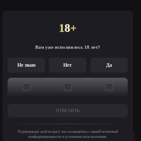
обусловлено…
18+
Это казино открылось в 2017
году и сейчас является одним
из самых посещаемых. Игрокам
Вам уже исполнилось 18 лет?
предлагается более 10 тысяч
слотов, а также различные
настольные игры,…
Не знаю
Нет
Да
ИГРАТЬ
ОБЗОР
Все казино
ОТВЕТИТЬ
Похожие игры
Подтверждая свой возраст, вы соглашаетесь с нашей политикой
конфиденциальности и условиями использования.