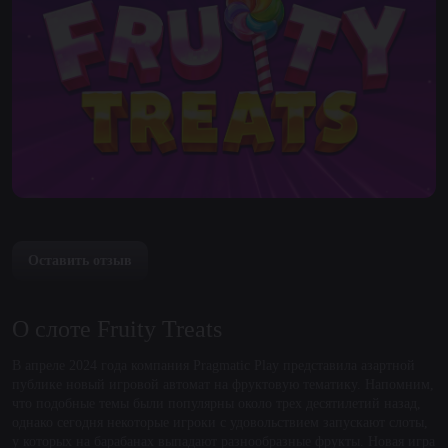
Оставить отзыв
О слоте Fruity Treats
В апреле 2024 года компания Pragmatic Play представила азартной
публике новый игровой автомат на фруктовую тематику. Напомним,
что подобные темы были популярны около трех десятилетий назад,
однако сегодня некоторые игроки с удовольствием запускают слоты,
у которых на барабанах выпадают разнообразные фрукты. Новая игра