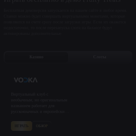
Бесплатная демоверсия запускается на нашем сайте в любое время.
Ставки можно будет совершать виртуальными монетами, которые
появляются на счете сразу после загрузки игры. Если их окажется
недостаточно, то после перезапуска слота на балансе будут
активированы дополнительные.
Казино
Слоты
Виртуальный клуб с
необычным, но оригинальным
названием работает для
русскоязычных и европейских
пользователей. Площадка
заинтересовала большое
ИГРАТЬ
ОБЗОР
количество посетителей сразу
же после запуска. Это