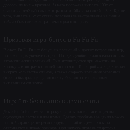
дорогой из них – красный. За него положена выплата 100х от
ставки. За зелёный символ игра платит 50х, а за синий – 25х. Кроме
того, выплата в 5х от ставки положена за выстраивание на линии
трёх любых символов, различающихся по цвету.
Призовая игра-бонус в Fu Fu Fu
В слоте Fu Fu Fu нет бонусных вращений и других встроенных игр,
позволяющих увеличить приз. Но здесь удобно реализована система
автоматических вращений. Они активируются при нажатии на
кнопку «автоигра» в нижней части слота. В настройках игрок может
выбрать количество спинов, а также скорость вращения барабанов
(просто быстрые вращения или турбоспины с мгновенным
выпадением символов).
Играйте бесплатно в демо слота
Демо Fu Fu Fu поможет игроку оценить, насколько интересны
однорядные слоты в наше время. Сделать пробные вращения можно
на этой странице, не регистрируясь на сайте. Демо автомата
открывается в любом браузере. При запуске игры на смартфоне