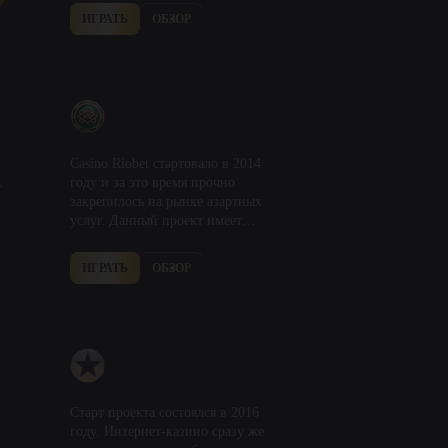
здесь более 8 тысяч…
ИГРАТЬ
ОБЗОР
Casino Riobet стартовало в 2014
,
году и за это время прочно
-
закрепилось на рынке азартных
услуг. Данный проект имеет
большой опыт в гемблинг
индустрии…
ИГРАТЬ
ОБЗОР
Старт проекта состоялся в 2016
году. Интернет-казино сразу же