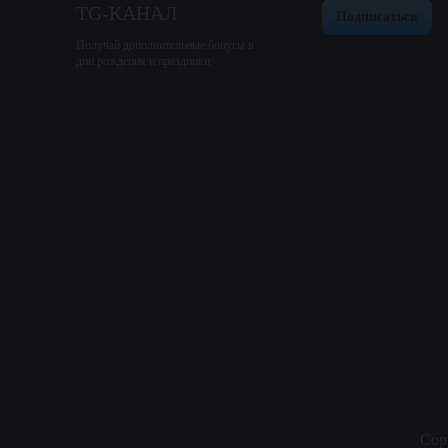
TG-КАНАЛ
Подписаться
Получай дополнительные бонусы в
дни рождения и праздники
Cop