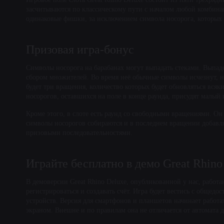
засчитываются по классическому пути с началом любой комбин
одинаковые фишки, за исключением символа носорога, которых д
Призовая игра-бонус
Символы носорога на барабанах могут выпадать стеками. Выпад
сбором множителей. Во время неё обычные символы исчезнут, н
будет три вращения, количество которых будет обновляться вся
носорогов, оставшихся на поле в конце раунда, присудят малый
Кроме этого, в слоте есть раунд со свободными вращениями. Он
символы носорогов собираются и в последнем вращении добавля
призовыми последовательностями.
Играйте бесплатно в демо Great Rhino
В демоверсии Great Rhino Deluxe, опубликованной у нас, работ
регистрироваться и создавать счёт. Игра будет вестись с общедо
устройств. Версия для смартфонов и планшетов начинает работат
экраном. Внешне и по правилам она не отличается от автомата 