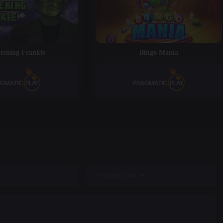
ЗОР
ИГРАТЬ
ОБЗОР
tening Frankie
Bingo Mania