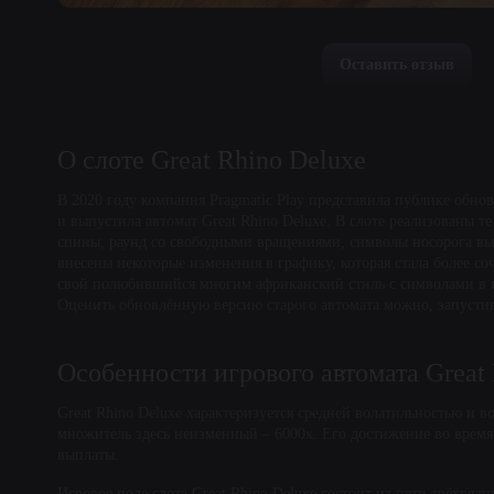
Оставить отзыв
О слоте Great Rhino Deluxe
В 2020 году компания Pragmatic Play представила публике обно
и выпустила автомат Great Rhino Deluxe. В слоте реализованы т
спины, раунд со свободными вращениями, символы носорога вы
внесены некоторые изменения в графику, которая стала более с
свой полюбившийся многим африканский стиль с символами в ви
Оценить обновлённую версию старого автомата можно, запустив
Особенности игрового автомата Great
Great Rhino Deluxe характеризуется средней волатильностью и 
множитель здесь неизменный – 6000х. Его достижение во врем
выплаты.
Игровое поле слота Great Rhino Deluxe состоит из пяти трёхр