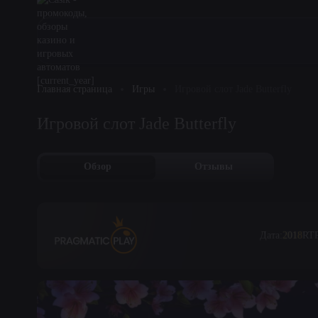
Главная страница
Игры
Игровой слот Jade Butterfly
Игровой слот Jade Butterfly
Обзор
Отзывы
Дата:
2018
RTP