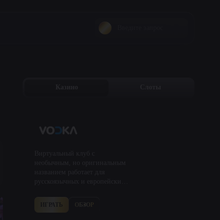
Казино
Слоты
Виртуальный клуб с
необычным, но оригинальным
названием работает для
русскоязычных и европейских
пользователей. Площадка
заинтересовала большое
ИГРАТЬ
ОБЗОР
количество посетителей сразу
же после запуска. Это