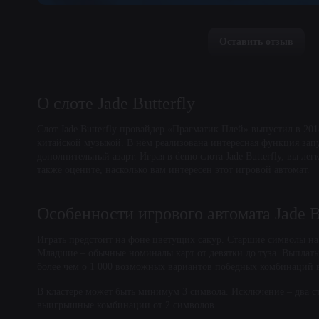
Оставить отзыв
О слоте Jade Butterfly
Слот Jade Butterfly провайдер «Прагматик Плей» выпустил в 201
китайской музыкой. В нём реализована интересная функция запу
дополнительный азарт. Играя в demo слота Jade Butterfly, вы л
также оцените, насколько вам интересен этот игровой автомат.
Особенности игрового автомата Jade B
Играть предстоит на фоне цветущих сакур. Старшие символы на 
Младшие – обычные номиналы карт от девятки до туза. Выплаты 
более чем о 1 000 возможных вариантов победных комбинаций в
В кластере может быть минимум 3 символа. Исключение – два с
выигрышные комбинации от 2 символов.