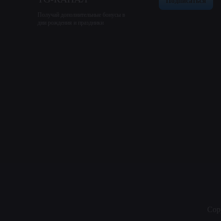
Подписаться
Получай дополнительные бонусы в
дни рождения и праздники
Cop