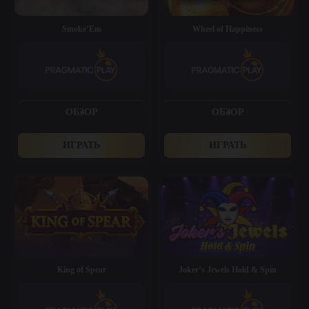
Smoke’Em
Wheel of Happiness
ОБЗОР
ОБЗОР
ИГРАТЬ
ИГРАТЬ
King of Spear
Joker’s Jewels Hold & Spin