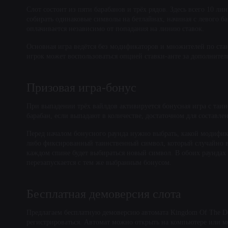
Слот состоит из пяти барабанов и трёх рядов. Здесь всего 10 л
собирать одинаковые символы на бетлайнах, начиная с левого ба
оплачивается независимо от попадания на линию ставок.
Основная игра ведётся без модификаторов и множителей по ста
игрок может воспользоваться опцией ставки-анте за дополнител
Призовая игра-бонус
При выпадении трёх вайлдов активируется бонусная игра с таи
барабан, если выпадают в количестве, достаточном для составл
Перед началом бонусного раунда нужно выбрать, какой модифик
либо фиксированный таинственный символ, который случайно в
каждом спине будет выбираться новый символ. В обоих раундах
перезапускается с тем же выбранным бонусом.
Бесплатная демоверсия слота
Предлагаем бесплатную демоверсию автомата Kingdom Of The Dead
регистрироваться. Автомат можно открыть на компьютере или мо