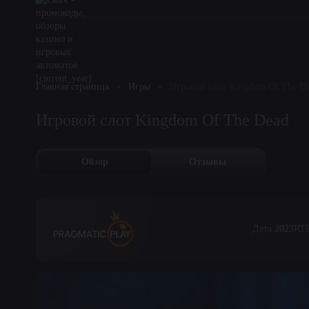
Главная страница
Игры
Игровой слот Kingdom Of The D
Игровой слот Kingdom Of The Dead
Обзор
Отзывы
Дата:
2023
RTP