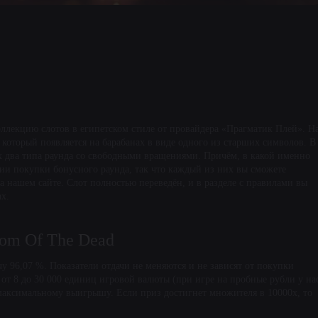
ллекцию слотов в египетском стиле от провайдера «Прагматик Плей». Н
, который появляется на барабанах в виде одного из старших символов. В
х два типа раунда со свободными вращениями. Причём, в какой именно
кции покупки бонусного раунда, так что каждый из них вы сможете
а нашем сайте. Слот полностью переведён, и в разделе с правилами вы
х.
dom Of The Dead
у 96,07 %. Показатели отдачи не меняются и не зависят от покупки
 от 8 до 30 000 единиц игровой валюты (при игре на пробные рубли у на
 максимальному выигрышу. Если приз достигнет множителя в 10000х, то