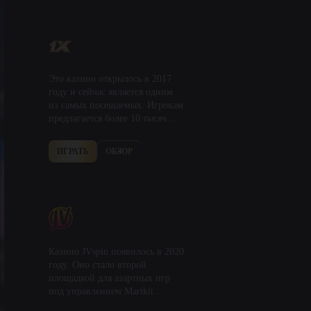
обусловлено…
Это казино открылось в 2017
году и сейчас является одним
из самых посещаемых. Игрокам
предлагается более 10 тысяч
слотов, а также различные
настольные игры,…
ИГРАТЬ
ОБЗОР
Казино JVspin появилось в 2020
году. Оно стало второй
площадкой для азартных игр
под управлением Marikit
Holdings. На данный момент