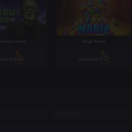
ЗОР
ИГРАТЬ
ОБЗОР
tening Frankie
Bingo Mania