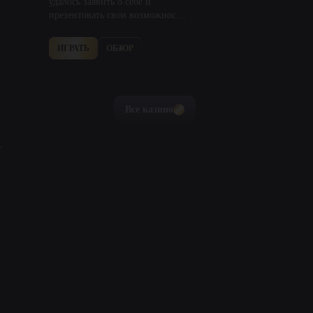
удалось заявить о себе и
презентовать свои возможности
с лучшей стороны. Сайт имеет
качественный
ИГРАТЬ
ОБЗОР
анимированный…
Все казино
ь