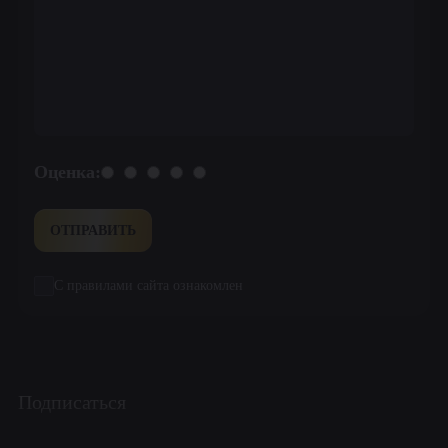
Оценка:
ОТПРАВИТЬ
С правилами сайта ознакомлен
Подписаться