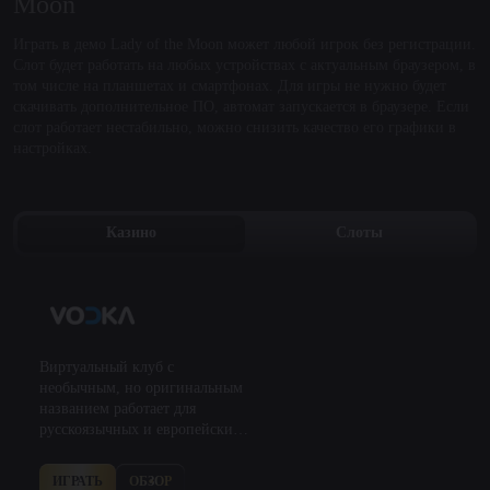
Moon
Играть в демо Lady of the Moon может любой игрок без регистрации.
Слот будет работать на любых устройствах с актуальным браузером, в
том числе на планшетах и смартфонах. Для игры не нужно будет
скачивать дополнительное ПО, автомат запускается в браузере. Если
слот работает нестабильно, можно снизить качество его графики в
настройках.
Казино
Слоты
Виртуальный клуб с
необычным, но оригинальным
названием работает для
русскоязычных и европейских
пользователей. Площадка
заинтересовала большое
ИГРАТЬ
ОБЗОР