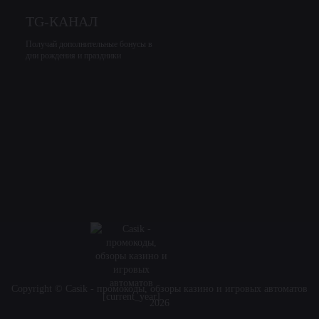
TG-КАНАЛ
Получай дополнительные бонусы в
дни рождения и праздники
Copyright © Casik - промокоды, обзоры казино и игровых автоматов
2026