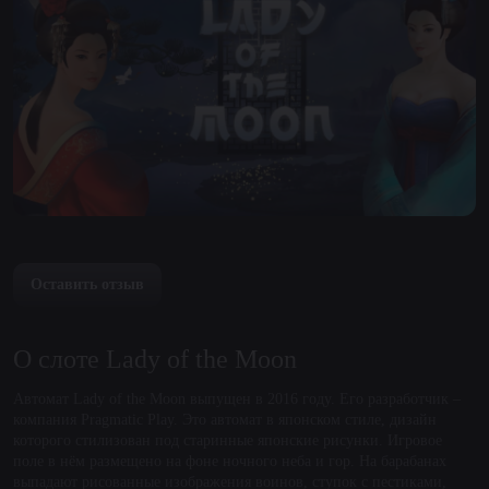
Оставить отзыв
О слоте Lady of the Moon
Автомат Lady of the Moon выпущен в 2016 году. Его разработчик –
компания Pragmatic Play. Это автомат в японском стиле, дизайн
которого стилизован под старинные японские рисунки. Игровое
поле в нём размещено на фоне ночного неба и гор. На барабанах
выпадают рисованные изображения воинов, ступок с пестиками,