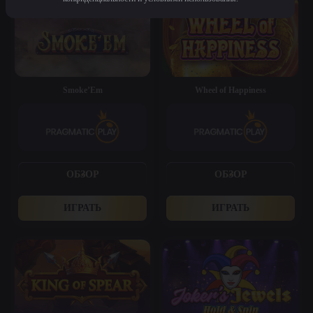
Smoke’Em
Wheel of Happiness
ОБЗОР
ОБЗОР
ИГРАТЬ
ИГРАТЬ