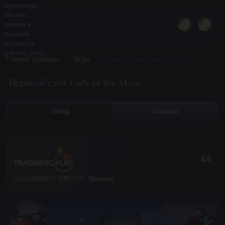
Главная страница
Игры
Игровой слот Lady of the Moon
Игровой слот Lady of the Moon
Обзор
Отзывы
4.0
Дата:
2016
RTP:
93%
VOL:
Высокая