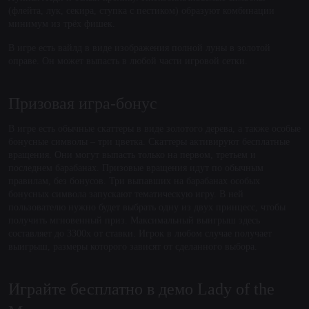
(флейта, лук, секира, ступка с пестиком) образуют комбинации
минимум из трёх фишек.
В игре есть вайлд в виде изображения полной луны в золотой
оправе. Он может выпасть в любой части игровой сетки.
Призовая игра-бонус
В игре есть обычные скаттеры в виде золотого дерева, а также особые
бонусные символы – три цветка. Скаттеры активируют бесплатные
вращения. Они могут выпасть только на первом, третьем и
последнем барабанах. Призовые вращения идут по обычным
правилам, без бонусов. Три выпавших на барабанах особых
бонусных символа запускают тематическую игру. В ней
пользователю нужно будет выбрать одну из двух принцесс, чтобы
получить мгновенный приз. Максимальный выигрыш здесь
составляет до 3300х от ставки. Игрок в любом случае получает
выигрыш, размеры которого зависят от сделанного выбора.
Играйте бесплатно в демо Lady of the