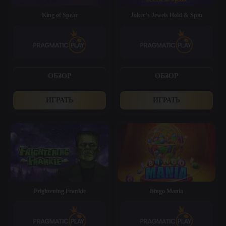
King of Spear
Joker’s Jewels Hold & Spin
ОБЗОР
ОБЗОР
ИГРАТЬ
ИГРАТЬ
Frightening Frankie
Bingo Mania