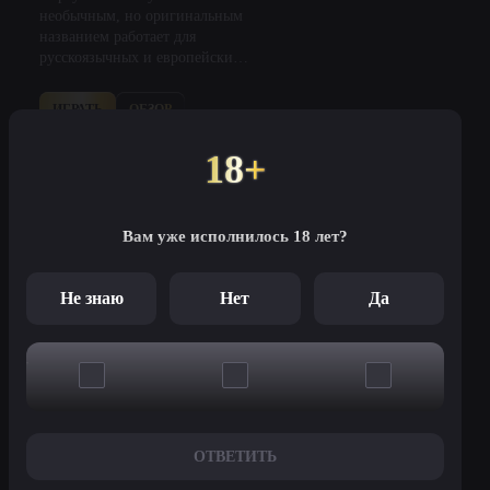
необычным, но оригинальным
названием работает для
русскоязычных и европейских
пользователей. Площадка
заинтересовала большое
ИГРАТЬ
ОБЗОР
количество посетителей сразу
же после запуска. Это
18+
обусловлено…
Вам уже исполнилось 18 лет?
Это казино открылось в 2017
году и сейчас является одним
Не знаю
Нет
Да
из самых посещаемых. Игрокам
предлагается более 10 тысяч
слотов, а также различные
настольные игры,…
ИГРАТЬ
ОБЗОР
ОТВЕТИТЬ
Все казино