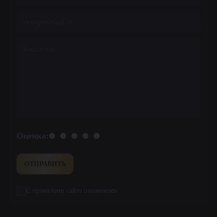
Оценка:
ОТПРАВИТЬ
С правилами сайта ознакомлен