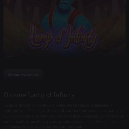
Оставить отзыв
О слоте Lamp of Infinity
Lamp of Infinity – новинка от «Прагматик Плей», вышедшая в
середине мая 2023 года. Это яркий слот в стиле восточных сказок о
волшебной лампе и джиннах. На барабанах – сокровища, восточные
замки, ковёр-самолёт и другие атрибуты сказочного Востока. Дизайн
дополняется хорошей тематической озвучкой.