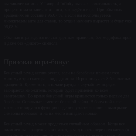
выставляет казино. У Lamp of Infinity высокая волатильность, а
процент отдачи зависит от того, как ведётся игра. При обычных
вращениях он составит 96,07 %, а если вы воспользуетесь
множителем анте для ставок, то отдача немного вырастет и будет уже
96,08 %.
Обычная игра ведётся по стандартным правилам, без модификаторов
и даже без «дикого» символа.
Призовая игра-бонус
Бонусный раунд активируется, если на барабанах приземлятся
минимум три скаттера в виде джинна. Игрок получает 8 бесплатных
вращений. Кроме того, в начале раунда в случайном порядке
выбирается множитель, который будет применён ко всем
выигрышам. Во время бонусной игры вращаются только первые два
барабана. Остальные заменяет большой вайлд. В бонусной игре
также активируется функция падения: участвовавшие в выигрыше
символы исчезают, и на их место выпадают новые.
Бонусный раунд может продляться случайным образом. Когда все
начисленные вращения закончатся, раунд просто перезапускается (в
случайном порядке или, при покупке бонуса, гарантированно).