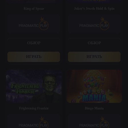
King of Spear
Joker’s Jewels Hold & Spin
ОБЗОР
ОБЗОР
ИГРАТЬ
ИГРАТЬ
Frightening Frankie
Bingo Mania