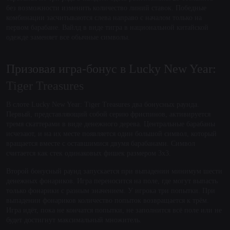
без возможности изменить количество линий ставок. Победные
комбинации засчитываются слева направо с началом только на
первом барабане. Вайлд в виде тигра в национальной китайской
одежде заменяет все обычные символы.
Призовая игра-бонус в Lucky New Year:
Tiger Treasures
В слоте Lucky New Year: Tiger Treasures два бонусных раунда.
Первый, представляющий собой серию фриспинов, активируется
тремя скаттерами в виде денежного дерева. Центральные барабаны
исчезают, и на их месте появляется один большой символ, который
вращается вместе с оставшимися двумя барабанами. Символ
считается как стек одинаковых фишек размером 3х3.
Второй бонусный раунд запускается при выпадении минимум шести
денежных фонариков. Игра переносится на поле, где могут выпасть
только фонарики с разным значением. У игрока три попытки. При
выпадении фонариков количество попыток возвращается к трём.
Игра идёт, пока не кончатся попытки, не заполнится всё поле или не
будет достигнут максимальный множитель.