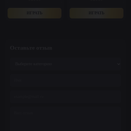
ИГРАТЬ
ИГРАТЬ
Оставьте отзыв