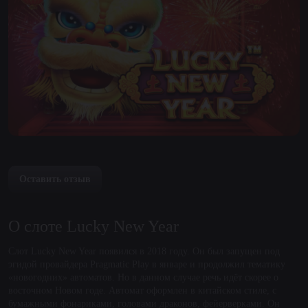
Оставить отзыв
О слоте Lucky New Year
Слот Lucky New Year появился в 2018 году. Он был запущен под
эгидой провайдера Pragmatic Play в январе и продолжил тематику
«новогодних» автоматов. Но в данном случае речь идёт скорее о
восточном Новом годе. Автомат оформлен в китайском стиле, с
бумажными фонариками, головами драконов, фейерверками. Он