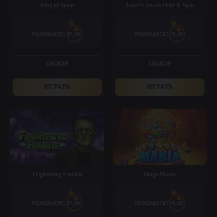
King of Spear
Joker’s Jewels Hold & Spin
ОБЗОР
ОБЗОР
ИГРАТЬ
ИГРАТЬ
Frightening Frankie
Bingo Mania