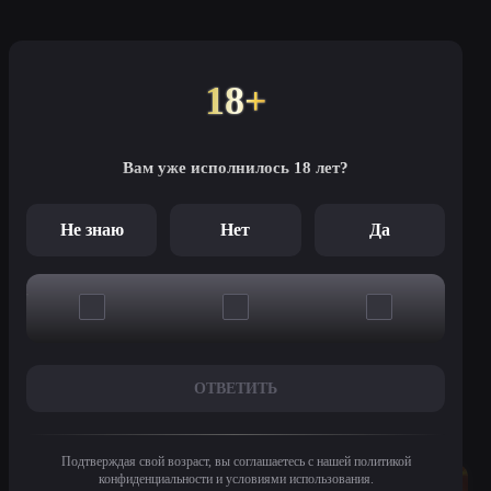
же после запуска. Это
обусловлено…
18+
Это казино открылось в 2017
году и сейчас является одним
из самых посещаемых. Игрокам
Вам уже исполнилось 18 лет?
предлагается более 10 тысяч
слотов, а также различные
Не знаю
Нет
Да
настольные игры,…
ИГРАТЬ
ОБЗОР
Все казино
ОТВЕТИТЬ
Похожие игры
Подтверждая свой возраст, вы соглашаетесь с нашей политикой
конфиденциальности и условиями использования.