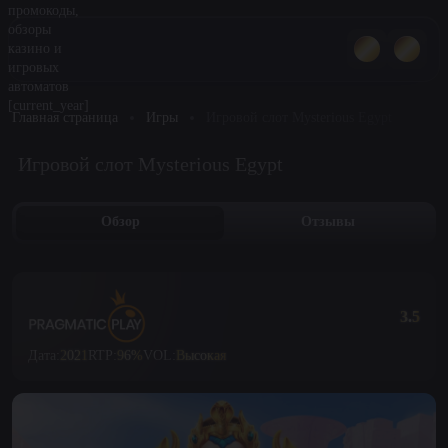
Главная страница
Игры
Игровой слот Mysterious Egypt
Игровой слот Mysterious Egypt
Обзор
Отзывы
3.5
Дата:
2021
RTP:
96%
VOL:
Высокая