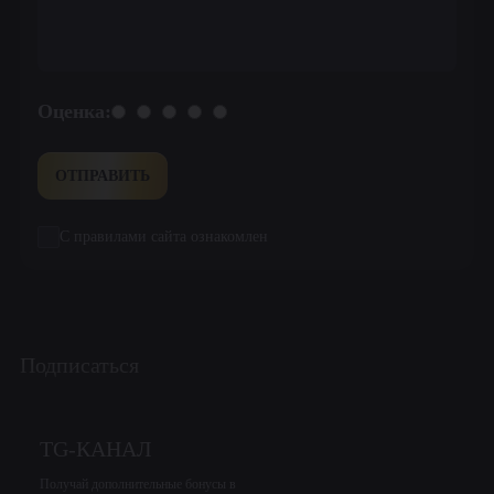
Оценка:
ОТПРАВИТЬ
С правилами сайта ознакомлен
Подписаться
TG-КАНАЛ
Получай дополнительные бонусы в