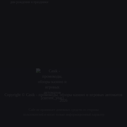
дни рождения и праздники
Copyright © Casik - промокоды, обзоры казино и игровых автоматов
2026
Сайт не принимает денежных средств со стороны
пользователей и носит только информационный характер