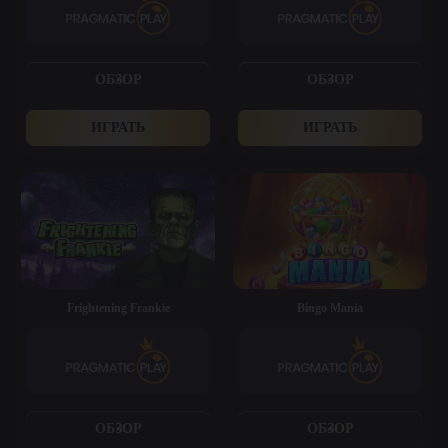
ОБЗОР
ОБЗОР
ИГРАТЬ
ИГРАТЬ
Frightening Frankie
Bingo Mania
ОБЗОР
ОБЗОР