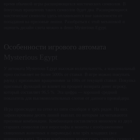
время обычной игры расширяющихся мистических символов. В
бонусных вращениях таких символов будет два. Расширяющиеся
мистические символы здесь оплачиваются вне зависимости от
попадания на призовые линии. Разобраться с этой механикой и
оценить дизайн слота можно в demo Mysterious Egypt.
Особенности игрового автомата
Mysterious Egypt
У автомата Mysterious Egypt высокая волатильность, а максимальный
приз составляет не более 5000х от ставки. В игре можно покупать
раунд с призовыми вращениями за 100х от текущей ставки. Покупка
призовых функций не влияет на процент возврата денег игроку,
который составляет 96,5 %. Эта цифра — хороший средний
показатель для высоковолатильных слотов от данного провайдера.
Игра происходит на сетке из пяти столбцов и трёх рядов. На них
зафиксированы десять линий выплат, по которым засчитываются
призовые комбинации. Комбинация составляется минимум из двух
старших символов (все иероглифы и монеты с изображениями
священных животных и пирамиды) или трёх младших (все
номиналы карт). Частью комбинации может стать «дикий» символ в