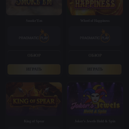
Smoke’Em
Wheel of Happiness
ОБЗОР
ОБЗОР
ИГРАТЬ
ИГРАТЬ
King of Spear
Joker’s Jewels Hold & Spin