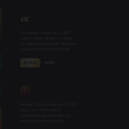
обусловлено…
Это казино открылось в 2017
году и сейчас является одним
из самых посещаемых. Игрокам
предлагается более 10 тысяч
слотов, а также различные
настольные игры,…
ИГРАТЬ
ОБЗОР
Казино JVspin появилось в 2020
году. Оно стало второй
площадкой для азартных игр
под управлением Marikit
Holdings. На данный момент