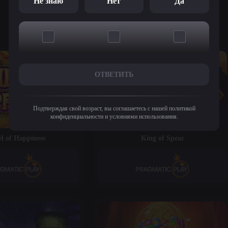
Не знаю
Нет
Да
ОТВЕТИТЬ
Подтверждая свой возраст, вы соглашаетесь с нашей политикой
конфиденциальности и условиями использования.
ЗОР
ИГРАТЬ
ОБЗОР
l of Happiness
King of Spear