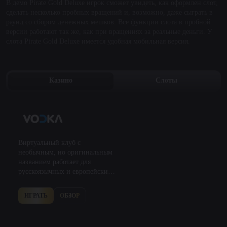
В демо Pirate Gold Deluxe игрок сможет увидеть, как оформлен слот,
сделать несколько пробных вращений и, возможно, даже сыграть в
раунд со сбором денежных мешков. Все функции слота в пробной
версии работают так же, как при вращениях за реальные деньги. У
слота Pirate Gold Deluxe имеется удобная мобильная версия.
Казино
Слоты
Виртуальный клуб с
необычным, но оригинальным
названием работает для
русскоязычных и европейских
пользователей. Площадка
заинтересовала большое
ИГРАТЬ
ОБЗОР
количество посетителей сразу
же после запуска. Это
обусловлено…