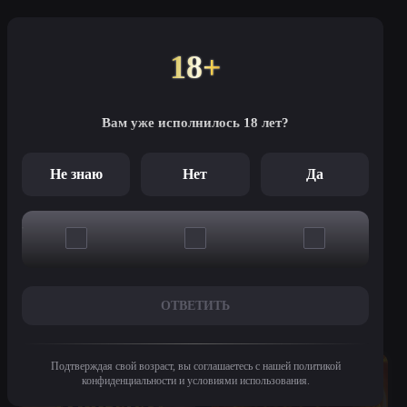
18+
Это казино открылось в 2017
году и сейчас является одним
из самых посещаемых. Игрокам
Вам уже исполнилось 18 лет?
предлагается более 10 тысяч
слотов, а также различные
настольные игры,…
ИГРАТЬ
ОБЗОР
Не знаю
Нет
Да
Все казино
ОТВЕТИТЬ
Похожие игры
Подтверждая свой возраст, вы соглашаетесь с нашей политикой
конфиденциальности и условиями использования.