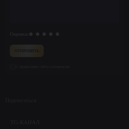
Оценка:
ОТПРАВИТЬ
С правилами сайта ознакомлен
Подписаться
TG-КАНАЛ