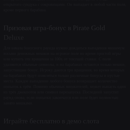
открытого сундука с сокровищами. Он выпадает в любой части поля,
кроме первого барабана.
Призовая игра-бонус в Pirate Gold
Deluxe
Для начала бонусного раунда нужно дождаться выпадения минимум
восьми денежных мешков на игровое поле во время простой игры
или купить эти вращения за 100х от текущей ставки. С поля
удаляются обычные символы, и на барабанах остаются только мешки,
запустившие бонус. Игроку даются три вращения, во время которых
на барабанах будут появляться только различные бонусы и пустые
места. Каждое выпадение любого бонуса возвращает количество
попыток к трём. Помимо обычных множителей, может выпасть один
из трёх джекпотов или символ перезапуска. Последний запустит
раунд снова, если попытки закончатся или поле будет полностью
занято мешками.
Играйте бесплатно в демо слота