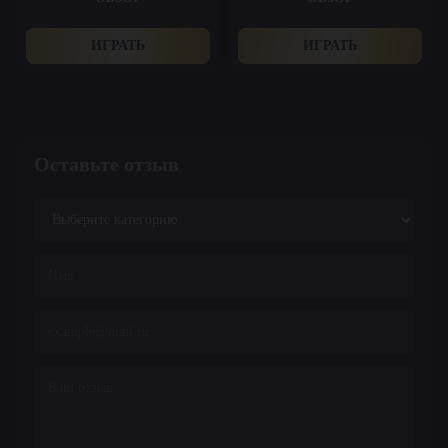
ИГРАТЬ
ИГРАТЬ
Оставьте отзыв