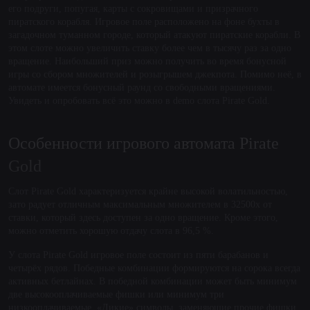
его подруги, попугая, карты с сокровищами и призрачного
пиратского корабля. Игровое поле расположено на фоне бухты в
загадочном туманном городе, который атакуют пиратские корабли. В
этом слоте можно увеличить ставку более чем в тысячу раз за одно
вращение. Наибольший приз можно получить во время бонусной
игры со сбором множителей и розыгрышем джекпота. Помимо неё, в
автомате имеется бонусный раунд со свободными вращениями.
Увидеть и опробовать всё это можно в demo слота Pirate Gold.
Особенности игрового автомата Pirate
Gold
Слот Pirate Gold характеризуется крайне высокой волатильностью,
зато радует отличным максимальным множителем в 32500х от
ставки, который здесь доступен за одно вращение. Кроме этого,
можно отметить хорошую отдачу слота в 96,5 %.
У слота Pirate Gold игровое поле состоит из пяти барабанов и
четырёх рядов. Победные комбинации формируются на сорока всегда
активных бетлайнах. В победной комбинации может быть минимум
две высокооплачиваемые фишки или минимум три
низкооплачиваемые. «Дикие» символы, заменяющие прочие фишки