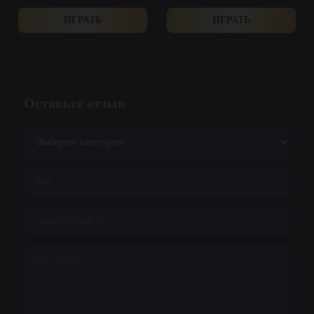
ИГРАТЬ
ИГРАТЬ
Оставьте отзыв