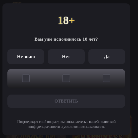
18+
Это казино открылось в 2017
году и сейчас является одним
из самых посещаемых. Игрокам
предлагается более 10 тысяч
Вам уже исполнилось 18 лет?
слотов, а также различные
настольные игры,…
ИГРАТЬ
ОБЗОР
Не знаю
Нет
Да
Все казино
Похожие игры
ОТВЕТИТЬ
Подтверждая свой возраст, вы соглашаетесь с нашей политикой
конфиденциальности и условиями использования.