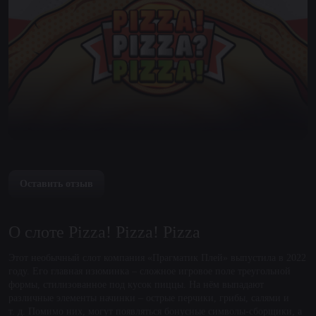
Оставить отзыв
О слоте Pizza! Pizza! Pizza
Этот необычный слот компания «Прагматик Плей» выпустила в 2022
году. Его главная изюминка – сложное игровое поле треугольной
формы, стилизованное под кусок пиццы. На нём выпадают
различные элементы начинки – острые перчики, грибы, салями и
т. д. Помимо них, могут появляться бонусные символы-сборщики, а