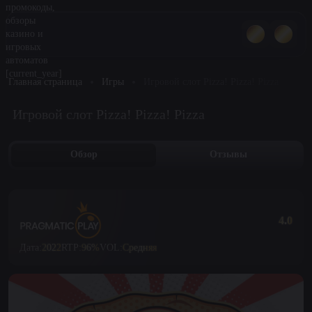
Главная страница
Игры
Игровой слот Pizza! Pizza! Pizza
Игровой слот Pizza! Pizza! Pizza
Обзор
Отзывы
4.0
Дата:
2022
RTP:
96%
VOL:
Средняя