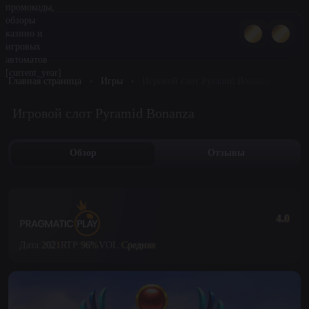
Главная страница
Игры
Игровой слот Pyramid Bonanza
Игровой слот Pyramid Bonanza
Обзор
Отзывы
4.0
Дата:
2021
RTP:
96%
VOL:
Средняя