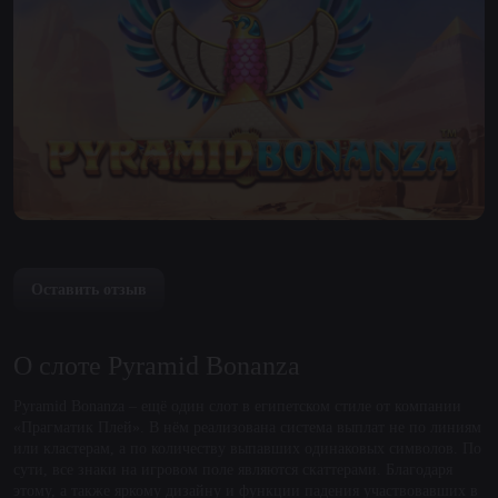
Оставить отзыв
О слоте Pyramid Bonanza
Pyramid Bonanza – ещё один слот в египетском стиле от компании
«Прагматик Плей». В нём реализована система выплат не по линиям
или кластерам, а по количеству выпавших одинаковых символов. По
сути, все знаки на игровом поле являются скаттерами. Благодаря
этому, а также яркому дизайну и функции падения участвовавших в