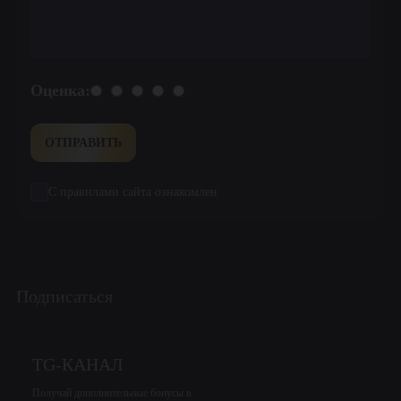
Оценка:
ОТПРАВИТЬ
С правилами сайта ознакомлен
Подписаться
TG-КАНАЛ
Получай дополнительные бонусы в