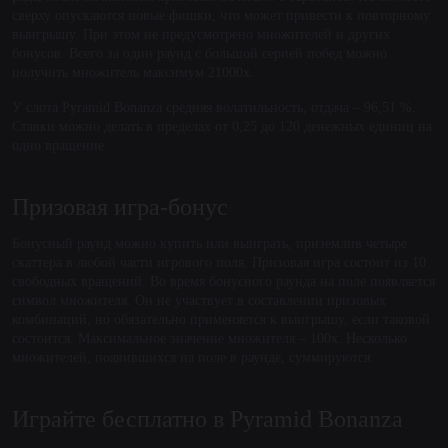
сверху опускаются новые фишки, что может привести к повторному
выигрышу. При этом не предусмотрено множителей и других
бонусов. Всего за один раунд с большой серией побед можно
получить множитель максимум 21000х.
У слота Pyramid Bonanza средняя волатильность, отдача – 96,51 %.
Ставки можно делать в пределах от 0,25 до 120 денежных единиц на
одно вращение.
Призовая игра-бонус
Бонусный раунд можно купить или выиграть, приземлив четыре
скаттера в любой части игрового поля. Призовая игра состоит из 10
свободных вращений. Во время бонусного раунда на поле появляется
символ множителя. Он не участвует в составлении призовых
комбинаций, но обязательно применяется к выигрышу, если таковой
состоится. Максимальное значение множителя – 100х. Несколько
множителей, появившихся на поле в раунде, суммируются.
Играйте бесплатно в Pyramid Bonanza