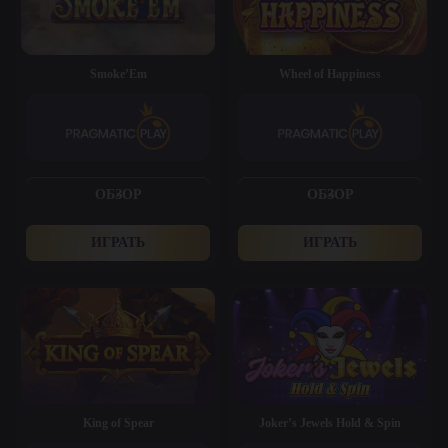
Smoke’Em
Wheel of Happiness
ОБЗОР
ОБЗОР
ИГРАТЬ
ИГРАТЬ
King of Spear
Joker’s Jewels Hold & Spin