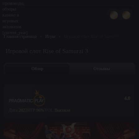
Главная страница
Игры
Игровой слот Rise of Samurai 3
Игровой слот Rise of Samurai 3
Обзор
Отзывы
4.0
Дата:
2022
RTP:
96%
VOL:
Высокая