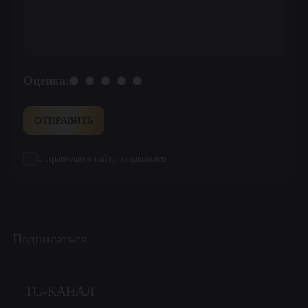
Оценка:
ОТПРАВИТЬ
С правилами сайта ознакомлен
Подписаться
TG-КАНАЛ