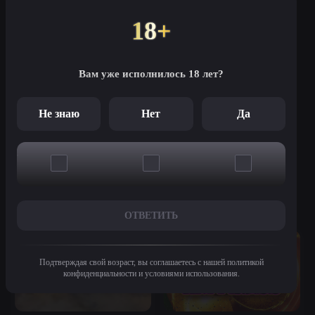
Это казино открылось в 2017
18+
году и сейчас является одним
из самых посещаемых. Игрокам
предлагается более 10 тысяч
слотов, а также различные
Вам уже исполнилось 18 лет?
настольные игры,…
ИГРАТЬ
ОБЗОР
Не знаю
Нет
Да
Все казино
Похожие игры
ОТВЕТИТЬ
Подтверждая свой возраст, вы соглашаетесь с нашей политикой
конфиденциальности и условиями использования.