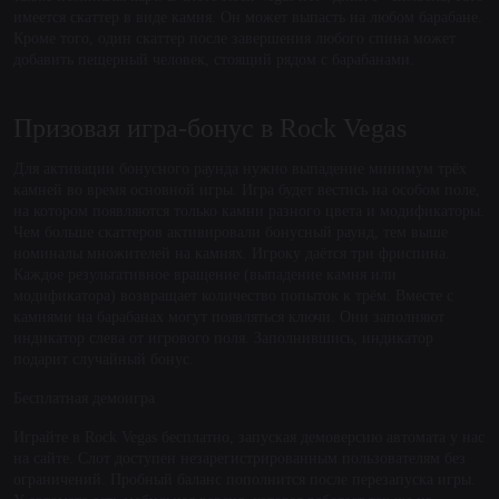
имеется скаттер в виде камня. Он может выпасть на любом барабане.
Кроме того, один скаттер после завершения любого спина может
добавить пещерный человек, стоящий рядом с барабанами.
Призовая игра-бонус в Rock Vegas
Для активации бонусного раунда нужно выпадение минимум трёх
камней во время основной игры. Игра будет вестись на особом поле,
на котором появляются только камни разного цвета и модификаторы.
Чем больше скаттеров активировали бонусный раунд, тем выше
номиналы множителей на камнях. Игроку даётся три фриспина.
Каждое результативное вращение (выпадение камня или
модификатора) возвращает количество попыток к трём. Вместе с
камнями на барабанах могут появляться ключи. Они заполняют
индикатор слева от игрового поля. Заполнившись, индикатор
подарит случайный бонус.
Бесплатная демоигра
Играйте в Rock Vegas бесплатно, запуская демоверсию автомата у нас
на сайте. Слот доступен незарегистрированным пользователям без
ограничений. Пробный баланс пополнится после перезапуска игры.