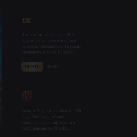
обусловлено…
Это казино открылось в 2017
году и сейчас является одним
из самых посещаемых. Игрокам
предлагается более 10 тысяч
слотов, а также различные
настольные игры,…
ИГРАТЬ
ОБЗОР
Казино JVspin появилось в 2020
году. Оно стало второй
площадкой для азартных игр
под управлением Marikit
Holdings. На данный момент