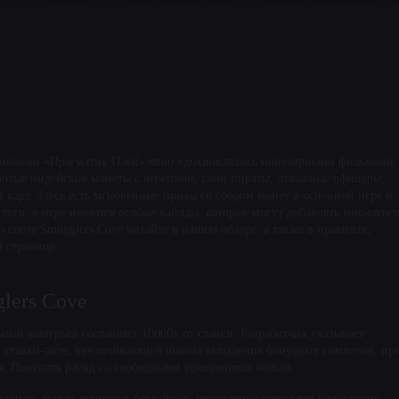
 компании «Прагматик Плей» явно вдохновлялись популярными фильмами
олотые индейские монеты с черепами, сами пираты, отважные офицеры,
 карт. Здесь есть мгновенные призы со сбором монет в основной игре и
ого, в игре имеются особые вайлды, которые могут добавлять множител
лоте Smugglers Cove читайте в нашем обзоре, а также в правилах,
 странице.
lers Cove
ьный выигрыш составляет 10000х от ставки. Разработчик указывает
пки ставки-анте, увеличивающей шансы выпадения бонусных символов, пр
ся. Покупать раунд со свободными вращениями нельзя.
двадцать всегда активных бетлайнов, управление которыми недоступно