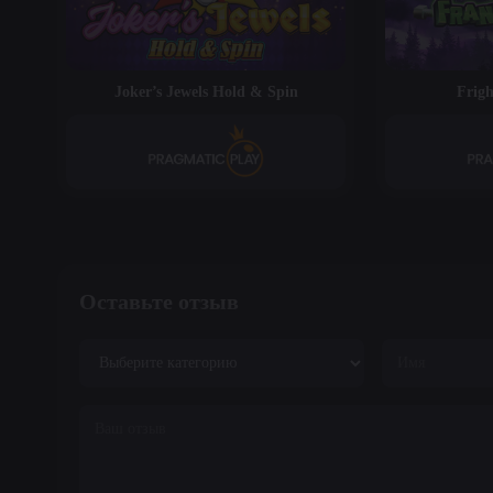
ИГРАТЬ
ОБЗОР
ИГРАТЬ
ОБ
Joker’s Jewels Hold & Spin
Frigh
Оставьте отзыв