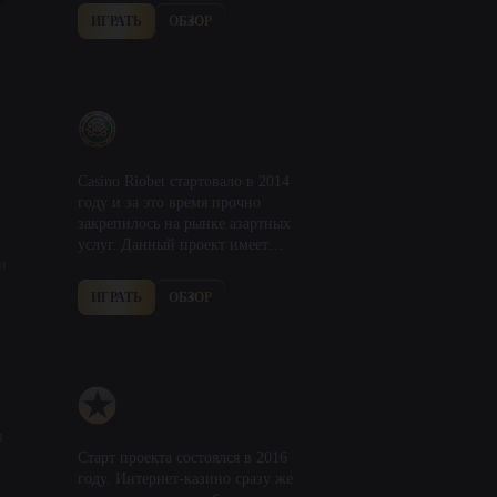
здесь более 8 тысяч…
ИГРАТЬ
ОБЗОР
Casino Riobet стартовало в 2014
году и за это время прочно
закрепилось на рынке азартных
услуг. Данный проект имеет
и
большой опыт в гемблинг
индустрии…
ИГРАТЬ
ОБЗОР
и
Старт проекта состоялся в 2016
году. Интернет-казино сразу же