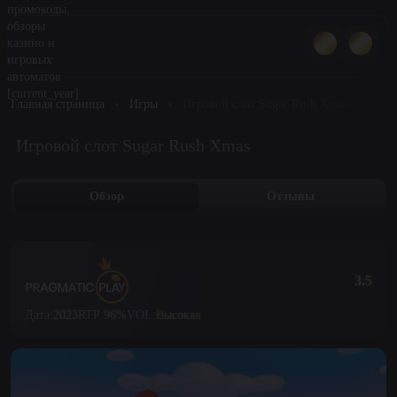
Главная страница
Игры
Игровой слот Sugar Rush Xmas
Игровой слот Sugar Rush Xmas
Обзор
Отзывы
3.5
Дата:
2023
RTP:
96%
VOL:
Высокая