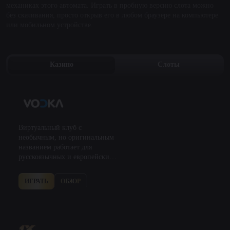
механиках этого автомата. Играть в пробную версию слота можно
без скачивания, просто открыв его в любом браузере на компьютере
или мобильном устройстве.
Казино
Слоты
Виртуальный клуб с
необычным, но оригинальным
названием работает для
русскоязычных и европейских
пользователей. Площадка
заинтересовала большое
ИГРАТЬ
ОБЗОР
количество посетителей сразу
же после запуска. Это
обусловлено…