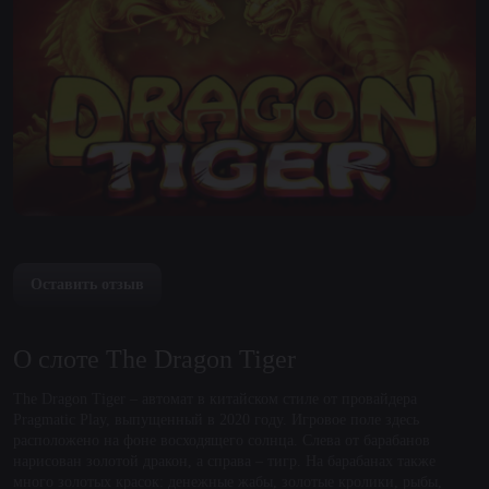
Оставить отзыв
О слоте The Dragon Tiger
The Dragon Tiger – автомат в китайском стиле от провайдера
Pragmatic Play, выпущенный в 2020 году. Игровое поле здесь
расположено на фоне восходящего солнца. Слева от барабанов
нарисован золотой дракон, а справа – тигр. На барабанах также
много золотых красок: денежные жабы, золотые кролики, рыбы,