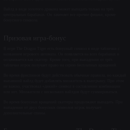
Вайлд в виде золотого дракона может выпадать только на трёх
центральных барабанах. Он заменяет все прочие фишки, кроме
бонусного символа.
Призовая игра-бонус
В игре The Dragon Tiger есть бонусный символ в виде таблички с
названием игрового автомата. Он появляется на всех барабанах и
оплачивается как скаттер. Кроме того, при выпадении от трёх
табличке игрок получает право на серию бесплатных вращений.
Во время фриспинов будут действовать обычные правила, но каждый
выпавший вайлд будет добавлять множитель к выигрышу. При этом
не важно, участвовал «дикий» символ в составлении комбинации
или нет. Множители с нескольких вайлдов будут суммироваться.
Во время бонусных вращений скаттеры продолжают выпадать. При
выпадении от двух бонусных символов игрок получает
дополнительные спины.