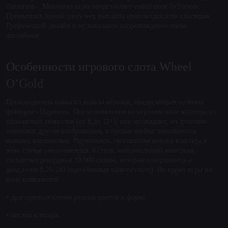
бандитов». Механика игры представляет собой поле 6х5 ячеек.
Привычных линий здесь нет, выплаты производятся по кластерам.
Графический дизайн и музыкальное сопровождение очень
достойные.
Особенности игрового слота Wheel
O’Gold
Производитель повысил шансы игроков, предусмотрев наличие
функции «Падение». После появления на игровом поле кластера из
одинаковых символов (от 8 до 12+), они пропадают, их позиции
занимают другие изображения, а пустые ячейки заполняются
новыми картинками. Вероятность составления нового кластера в
этом случае увеличивается. Кстати, максимальный выигрыш
составляет рекордные 10 000 ставок, которые совершаются в
диапазоне 0,20-240 евро (базовая валюта слота). Во время игры на
поле появляются:
• драгоценные камни разных цветов и форм;
• листик клевера;