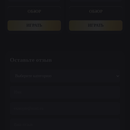
ОБЗОР
ОБЗОР
ИГРАТЬ
ИГРАТЬ
Оставьте отзыв