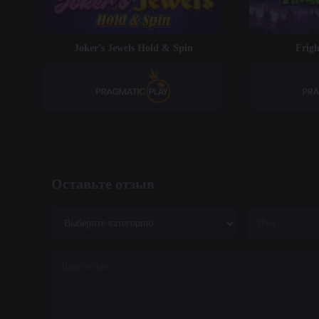
ИГРАТЬ
ОБЗОР
ИГРАТЬ
ОБ
Joker’s Jewels Hold & Spin
Frigh
Оставьте отзыв