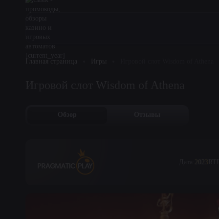
Главная страница
Игры
Игровой слот Wisdom of Athena
Игровой слот Wisdom of Athena
Обзор
Отзывы
Дата:
2023
RTP