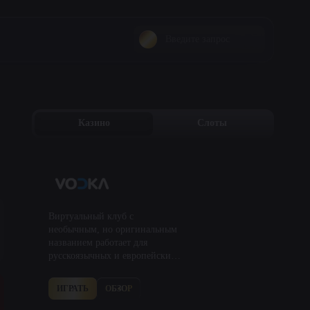
Казино
Слоты
Виртуальный клуб с
необычным, но оригинальным
названием работает для
русскоязычных и европейских
пользователей. Площадка
заинтересовала большое
ИГРАТЬ
ОБЗОР
количество посетителей сразу
же после запуска. Это