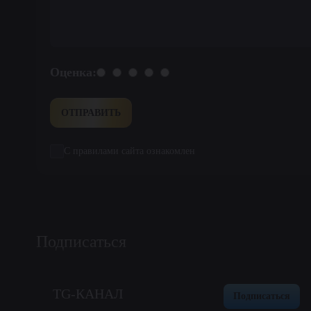
Оценка:
ОТПРАВИТЬ
С правилами сайта ознакомлен
Подписаться
TG-КАНАЛ
Подписаться