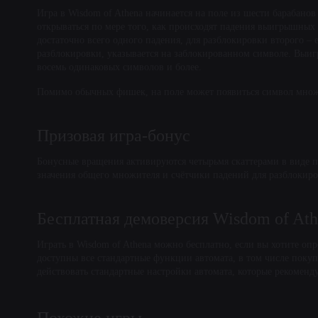
Игра в Wisdom of Athena начинается на поле из шести барабанов
открываться по мере того, как происходят падения выигрышных
достаточно всего одного падения, для разблокировки второго – 
разблокировки, указывается на заблокированном символе. Выиг
восемь одинаковых символов и более.
Помимо обычных фишек, на поле может появиться символ множ
Призовая игра-бонус
Бонусные вращения активируются четырьмя скаттерами в виде по
значения общего множителя и счётчики падений для разблокиро
Бесплатная демоверсия Wisdom of At
Играть в Wisdom of Athena можно бесплатно, если вы хотите опр
доступны все стандартные функции автомата, в том числе покуп
действовать стандартные настройки автомата, которые рекоменду
Похожие игры