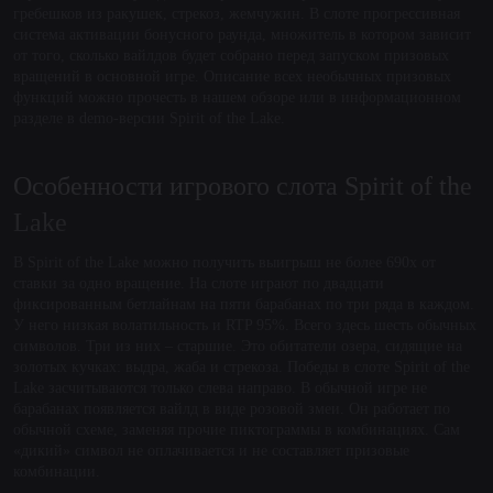
гребешков из ракушек, стрекоз, жемчужин. В слоте прогрессивная
система активации бонусного раунда, множитель в котором зависит
от того, сколько вайлдов будет собрано перед запуском призовых
вращений в основной игре. Описание всех необычных призовых
функций можно прочесть в нашем обзоре или в информационном
разделе в demo-версии Spirit of the Lake.
Особенности игрового слота Spirit of the
Lake
В Spirit of the Lake можно получить выигрыш не более 690х от
ставки за одно вращение. На слоте играют по двадцати
фиксированным бетлайнам на пяти барабанах по три ряда в каждом.
У него низкая волатильность и RTP 95%. Всего здесь шесть обычных
символов. Три из них – старшие. Это обитатели озера, сидящие на
золотых кучках: выдра, жаба и стрекоза. Победы в слоте Spirit of the
Lake засчитываются только слева направо. В обычной игре не
барабанах появляется вайлд в виде розовой змеи. Он работает по
обычной схеме, заменяя прочие пиктограммы в комбинациях. Сам
«дикий» символ не оплачивается и не составляет призовые
комбинации.