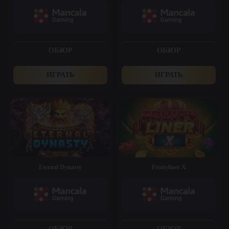
ОБЗОР
ОБЗОР
ИГРАТЬ
ИГРАТЬ
Eternal Dynasty
Fruityliner X
ОБЗОР
ОБЗОР