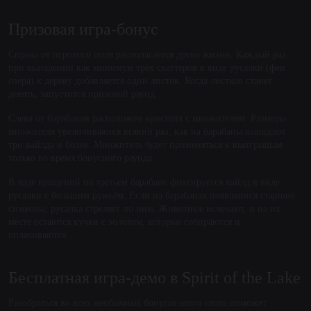
Призовая игра-бонус
Справа от игрового поля располагается древо жизни. Каждый раз
при выпадении как минимум трёх скаттеров в виде русалки (феи
озера) к дереву добавляется один листок. Когда листков станет
девять, запустится призовой раунд.
Слева от барабанов расположен кристалл с множителем. Размеры
множителя увеличиваются всякий раз, как на барабаны выпадают
три вайлда и более. Множитель будет применяться к выигрышам
только во время бонусного раунда.
В ходе вращений на третьем барабане фиксируется вайлд в виде
русалки с большим ружьём. Если на барабанах появляются старшие
символы, русалка стреляет по ним. Животные исчезают, и на их
месте остаются кучки с золотом, которые собираются и
оплачиваются.
Бесплатная игра-демо в Spirit of the Lake
Разобраться во всех необычных бонусах этого слота поможет