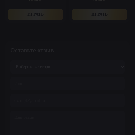
ИГРАТЬ
ИГРАТЬ
Оставьте отзыв