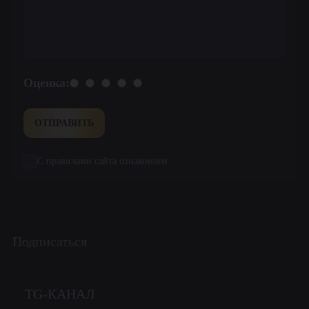
Оценка:
ОТПРАВИТЬ
С правилами сайта ознакомлен
Подписаться
TG-КАНАЛ