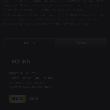
и принципах начисления призовых в этом автомате. Играть в него
можно на ПК или смартфонах, без скачивания, просто открывая игру
в браузере. Обратите внимание, что здесь есть настройки
«кровожадности». Нажимая на кнопку в верхнем правом углу, игрок
выбирает, будет ли показываться кровь, или убийства уток будут
происходить в более «лёгком» и не шокирующем формате.
Казино
Слоты
Виртуальный клуб с
необычным, но оригинальным
названием работает для
русскоязычных и европейских
пользователей. Площадка
заинтересовала большое
ИГРАТЬ
ОБЗОР
количество посетителей сразу
же после запуска. Это