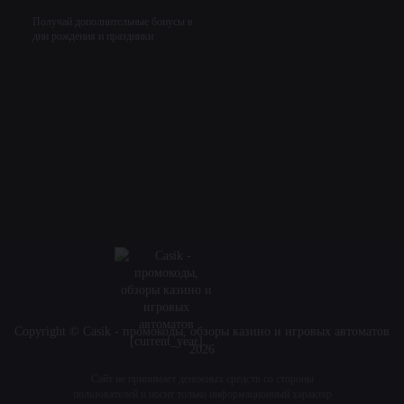
Получай дополнительные бонусы в
дни рождения и праздники
Copyright © Casik - промокоды, обзоры казино и игровых автоматов
2026
Сайт не принимает денежных средств со стороны
пользователей и носит только информационный характер