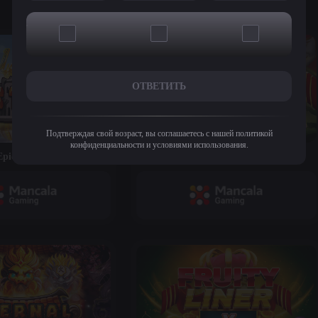
ОТВЕТИТЬ
Подтверждая свой возраст, вы соглашаетесь с нашей политикой
конфиденциальности и условиями использования.
ЗОР
ИГРАТЬ
ОБЗОР
Epic Tower
Fruityliner Joker