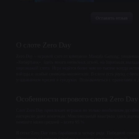
Оставить отзыв
О слоте Zero Day
Zero Day – игровой слот от компании Mancala Gaming, увидевш
«Киберпанк». Здесь много неоновых огней, на барабанах выпад
персонажей слота. Игра ведётся более чем по тысяче всегда ак
вайлды и особые символы-множители. В слоте есть раунд с бесп
угадыванием призов в сундуках. Познакомиться с правилами и 
Особенности игрового слота Zero Day
Слот Zero Day привлекает игроков не только необычным дизайно
интересно даже новичкам. Максимальный выигрыш здесь хороши
немного ниже средней – всего 95 %.
В сетке Zero Day пять барабанов и четыре ряда. Победной счита
начинается на первом барабане и состоит минимум из трёх идущ