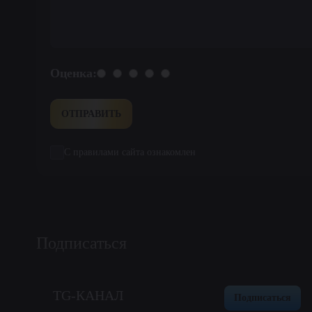
Оценка:
ОТПРАВИТЬ
С правилами сайта ознакомлен
Подписаться
TG-КАНАЛ
Подписаться