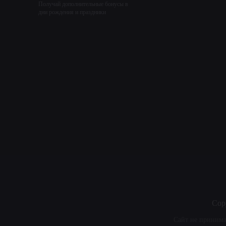
Получай дополнительные бонусы в
дни рождения и праздники
Cop
Сайт не принима