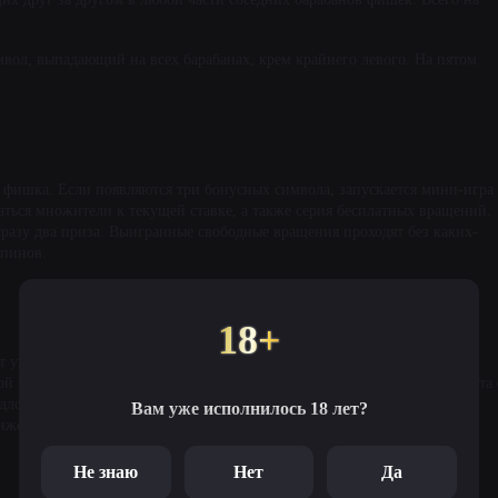
ол, выпадающий на всех барабанах, крем крайнего левого. На пятом
 фишка. Если появляются три бонусных символа, запускается мини-игра 
таться множители к текущей ставке, а также серия бесплатных вращений.
сразу два приза. Выигранные свободные вращения проходят без каких-
спинов.
18+
увидеть, как выпадают вайлды и множители, а также, если повезёт,
 игры будут работать те же правила, что и при запуске реального слота 
дложат выбрать качество графики из двух вариантов (HD или SD). По
Вам уже исполнилось 18 лет?
иженной графикой не различаются.
Не знаю
Нет
Да