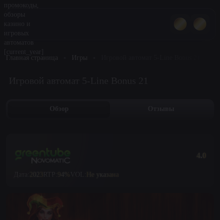
Главная страница
Игры
Игровой автомат 5-Line Bonus 21
Игровой автомат 5-Line Bonus 21
Обзор
Отзывы
4.0
Дата:
2023
RTP:
94%
VOL:
Не указана