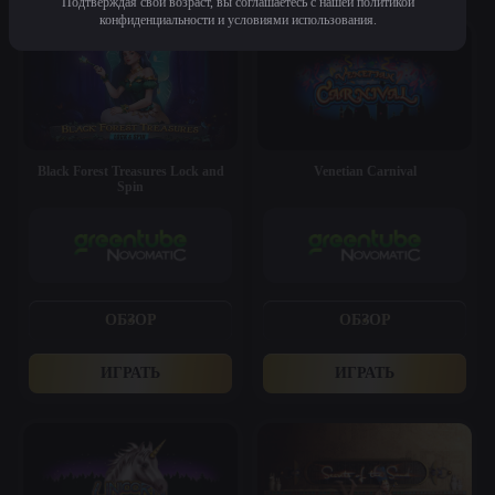
Подтверждая свой возраст, вы соглашаетесь с нашей политикой
конфиденциальности и условиями использования.
Black Forest Treasures Lock and
Venetian Carnival
Spin
ОБЗОР
ОБЗОР
ИГРАТЬ
ИГРАТЬ