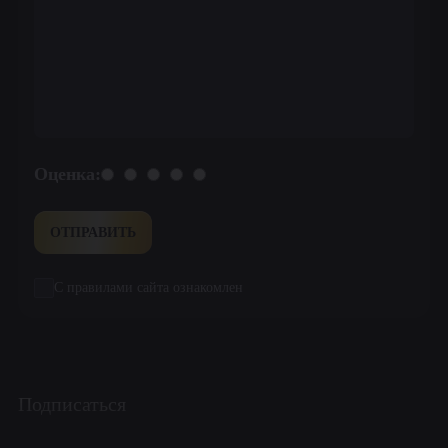
Оценка:
ОТПРАВИТЬ
С правилами сайта ознакомлен
Подписаться