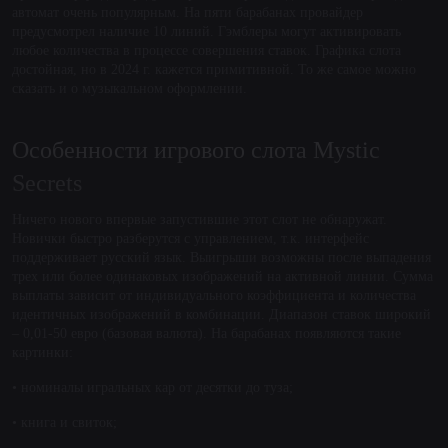
автомат очень популярным. На пяти барабанах провайдер
предусмотрел наличие 10 линий. Гэмблеры могут активировать
любое количества в процессе совершения ставок. Графика слота
достойная, но в 2024 г. кажется примитивной. То же самое можно
сказать и о музыкальном оформлении.
Особенности игрового слота Mystic
Secrets
Ничего нового впервые запустившие этот слот не обнаружат.
Новички быстро разберутся с управлением, т.к. интерфейс
поддерживает русский язык. Выигрыши возможны после выпадения
трех или более одинаковых изображений на активной линии. Сумма
выплаты зависит от индивидуального коэффициента и количества
идентичных изображений в комбинации. Диапазон ставок широкий
– 0,01-50 евро (базовая валюта). На барабанах появляются такие
картинки:
• номиналы игральных кар от десятки до туза;
• книга и свиток;