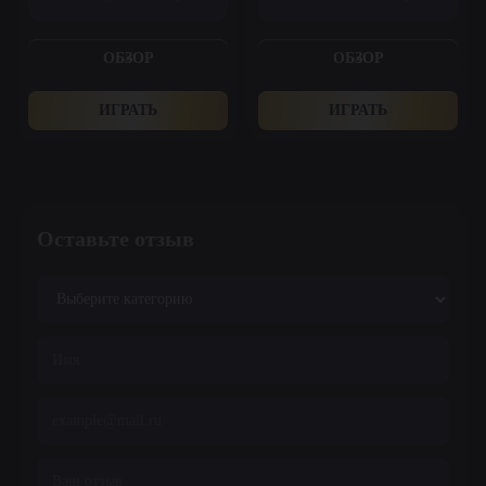
ОБЗОР
ОБЗОР
ИГРАТЬ
ИГРАТЬ
Оставьте отзыв