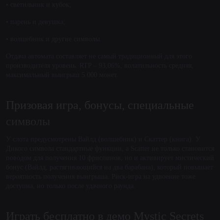
• светильник и кубок;
• парень и девушка;
• волшебник и другие символы.
Отдача автомата составляет не самый традиционный для этого
производителя уровень. RTP – 93,06%, волатильность средняя,
максимальный выигрыш 5 000 монет.
Призовая игра, бонусы, специальные
символы
У слота предусмотрены Вайлд (волшебник) и Скаттер (книга). У
Дикого символа стандартные функции, а Scatter не только становится
поводом для получения 10 фриспинов, но и активирует мистический
бонус (Вайлд, растягивающийся на два барабана), который повышает
вероятность получения выигрыша. Риск-игра на удвоение тоже
доступна, но только после удачного раунда.
Играть бесплатно в демо Mystic Secrets